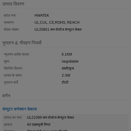
उत्पाद विवरण
ब्रांड नाम:
HWATEK
प्रमाणन:
UL,CUL, CE,ROHS, REACH
मॉडल संख्या:
UL20851 कम वोल्टेज कंप्यूटर केबल
भुगतान & नौवहन नियमों
न्यूनतम आदेश मात्रा:
6.1KM
मूल्य:
negotiable
पैकेजिंग विवरण:
दफ़्ती/फूस
प्रसव के समय:
2-3W
भुगतान शर्तें:
टी/टी
वर्णन
कंप्यूटर कनेक्शन केबल्स
उत्पाद का नाम:
UL21099 कम वोल्टेज कंप्यूटर केबल
आकार:
40 एडब्ल्यूजी मिनट