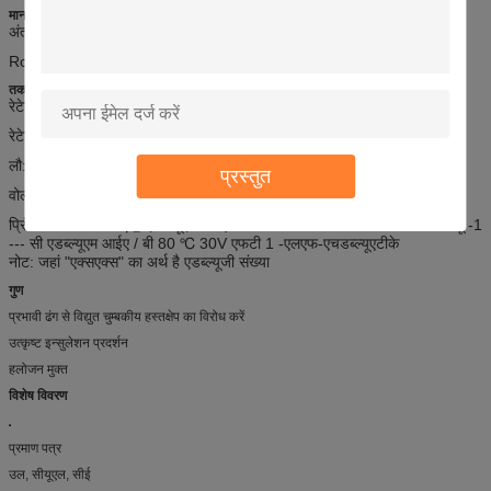
मानक
अंतर्राष्ट्रीय: यूएल 758, उल 1581, उल 2556
RoHS, पहुंच अनुपालन,
तकनीकी डेटा
रेटेड वोल्टेज: 30 वी
रेटेड तापमान: -20
℃
-80
℃
लौ: वीडब्ल्यू -1, एफटी 1, एफटी 2
प्रस्तुत
वोल्टेज परीक्षण का सामना: एसी 0.5kV / 1min
प्रिंटिंग: E258652
एडब्ल्यूएम स्टाइल 20851 AWGXX 80 ℃ 30V वीडब्ल्यू -1
--- सी एडब्ल्यूएम आईए / बी 80 ℃ 30V एफटी 1 -एलएफ-एचडब्ल्यूएटीके
नोट: जहां "एक्सएक्स" का अर्थ है एडब्ल्यूजी संख्या
गुण
प्रभावी ढंग से विद्युत चुम्बकीय हस्तक्षेप का विरोध करें
उत्कृष्ट इन्सुलेशन प्रदर्शन
हलोजन मुक्त
विशेष विवरण
प्रमाण पत्र
उल, सीयूएल, सीई