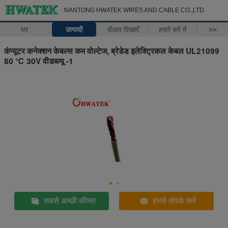
NANTONG HWATEK WIRES AND CABLE CO.,LTD.
घर
उत्पादों
वीआर दिखाएँ
हमारे बारे में
>>
कंप्यूटर कनेक्शन केबल्स कम वोल्टेज, ब्रेडेड इलेक्ट्रिकल केबल UL21099
80 ℃ 30V वीडब्ल्यू -1
सबसे अच्छी कीमत
हमसे संपर्क करें