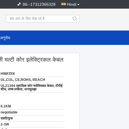
86--17312366328
Hindi
search
 अनुरोध
जी मल्टी कोर इलेक्ट्रिकल केबल
HWATEK
UL,CUL, CE,ROHS, REACH
UL21394 एकाधिक कोर फ्लेक्सिबल केबल, टीपीई
शीथ, उच्च लचीला, अनसुलझा
6.1KM
negotiable
दफ़्ती/फूस
2-3W