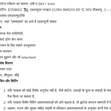
ोल्टेज परीक्षण का सामना: एसी 0.5kV / 1min
्रिंटिंग: E258652
एडब्ल्यूएम स्टाइल 21394 AWGXX 80 ℃ 30V वीडब्ल्यू -1 ---
एलएफ-एचडब्ल्यूएटीके
ट: जहां "एक्सएक्स" का अर्थ है एडब्ल्यूजी संख्या
ुण
यापक तेल प्रतिरोधी,
शर्त ड्रैग चेन संगत
ोरसन के लिए सशर्त उपयुक्तता
म तापमान
्वयं बुझाने और लौ retardant
िशेष विवरण
्रमाण पत्र
ल, सीयूएल, सीई
ैकिंग और शिपिंग
यदि ग्राहक को कोई विशेष अनुरोध नहीं है, जैसे कार्टन, लकड़ी के फूस या लकड़ी के मामले
पैक किया जा सकता है;
यदि ग्राहक विशेष पैकिंग आवश्यकताओं को आगे बढ़ाता है, तो ह्वाटेक कस्टम सामग्री में व
आकार, वजन और सुरक्षा सहित सख्ती से परिवहन आवश्यकताओं के अनुसार कार्गो पैक क