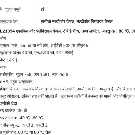
नि: शुल्क नमूने:
हाँ
प्रमुखता देना:
लचीला मल्टीकोर केबल
,
मल्टीकोर नियंत्रण केबल
L21394 एकाधिक कोर फ्लेक्सिबल केबल, टीपीई शीथ, उच्च लचीला, अनसुलझा, 80 ℃, 30V
र्माण
ंडक्टर: फंसे, tinned या नंगे तांबे, आईईसी 60228 सीएल 5
न्सुलेशन: विशेष पीवीसी, एसआरपीवीसी, पीपी, टीपीई
ैकेट
: टीपीई
ानक
ंतर्राष्ट्रीय: यूएल 758, उल 1581, उल 2556
oHS, पहुंच अनुपालन,
वेदन:
ये केबल मध्यम यांत्रिक तनाव के साथ लचीली उपयोग के लिए उपयुक्त हैं, और बिना तन्य
जबूर आंदोलन, लेकिन हवा नहीं खोलते हैं।
उपकरण मशीनों में केबल्स को मापने और नियंत्रित
कनीकी डेटा
टेड वोल्टेज: 30 वी
ेटेड तापमान: -40 ℃ -80 ℃
ौ: वीडब्ल्यू -1, एफटी 1, एफटी 2
ेल प्रतिरोध: 60 ℃ या 80 ℃ तेल