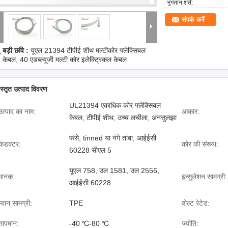
भुगतान शर्तें:
संपर्क करें
बड़ी छवि :
यूएल 21394 टीपीई शीथ मल्टीकोर फ्लेक्सिबल
केबल, 40 एडब्ल्यूजी मल्टी कोर इलेक्ट्रिकल केबल
िस्तृत उत्पाद विवरण
UL21394 एकाधिक कोर फ्लेक्सिबल
उत्पाद का नाम:
आकार:
केबल, टीपीई शीथ, उच्च लचीला, अनसुलझा
फंसे, tinned या नंगे तांबा, आईईसी
कंडक्टर:
कोर की संख्या:
60228 सीएल 5
यूएल 758, उल 1581, उल 2556,
मानक:
इन्सुलेशन सामग्री:
आईईसी 60228
म्यान सामग्री:
TPE
वोल्ट रेटेड:
तापमान:
-40 ℃-80 ℃
ज्योति: