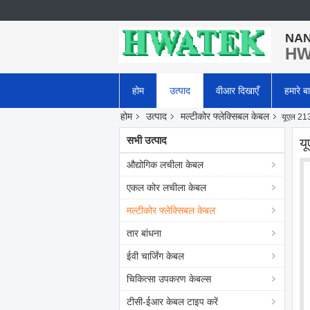
NAN
HWA
होम
उत्पाद
वीआर दिखाएँ
हमारे बार
होम
उत्पाद
मल्टीकोर फ्लेक्सिबल केबल
यूएल 213
सभी उत्पाद
य
औद्योगिक लचीला केबल
एकल कोर लचीला केबल
मल्टीकोर फ्लेक्सिबल केबल
तार बांधना
ईवी चार्जिंग केबल
चिकित्सा उपकरण केबल्स
टीसी-ईआर केबल टाइप करें