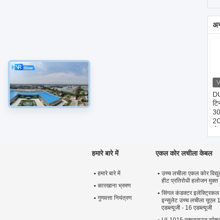
अन्
DU
टिन
30
2C
कं
टि
प्ल
हमारे बारे में
एकल कोर लचीला केबल
इन
जै
हमारे बारे में
उच्च लचीला एकल कोर विद्यु
के
हीट प्रतिरोधी हलोजन मुक्त
कारखाना भ्रमण
सिंगल कंडक्टर इलेक्ट्रिकल
गुणवत्ता नियंत्रण
इन्सुलेट उच्च लचीला यूएल
एडब्ल्यूजी - 16 एडब्ल्यूजी