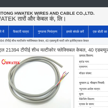
TONG HWATEK WIRES AND CABLE CO.,LTD.
TEK तारों और केबल कं, लि।
े में
फैक्टरी यात्रा
गुणवत्ता नियंत्रण
हमसे संपर्क करें
एक बोली का
94 टीपीई शीथ मल्टीकोर फ्लेक्सिबल केबल, 40 एडब्ल्यूजी मल्टी कोर इलेक्ट्रिकल केबल
ूएल 21394 टीपीई शीथ मल्टीकोर फ्लेक्सिबल केबल, 40 एडब्ल्यू
उत्पाद विवरण:
ब्रांड नाम:
प्रमाणन:
मॉडल संख्या:
भुगतान & नौवहन नियमों:
न्यूनतम आदेश मात्रा:
मूल्य:
पैकेजिंग विवरण:
प्रसव के समय: