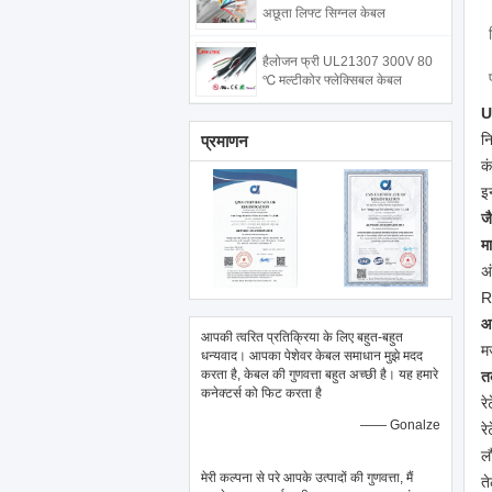
अछूता लिफ्ट सिग्नल केबल
हैलोजन फ्री UL21307 300V 80
℃ मल्टीकोर फ्लेक्सिबल केबल
U
नि
प्रमाणन
क
इ
ज
म
अ
R
आ
आपकी त्वरित प्रतिक्रिया के लिए बहुत-बहुत
म
धन्यवाद। आपका पेशेवर केबल समाधान मुझे मदद
करता है, केबल की गुणवत्ता बहुत अच्छी है। यह हमारे
त
कनेक्टर्स को फिट करता है
रे
—— Gonalze
र
ल
मेरी कल्पना से परे आपके उत्पादों की गुणवत्ता, मैं
त