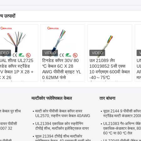
य उत्पादों
AL शील्ड UL2725
टिनडेड कॉपर 30V 80
उल 21089 लैप
U
डेड कॉपर स्ट्रैंडेड
℃ केबल 6C X 28
10019852 5सी एक्स
U
V केबल 1P X 28 +
AWG पीवीसी ब्राइट YL
10 वर्गएमएम 600वी केबल
A
 X 26
0.62MM फंसे
-40～75℃
मल
डक्टर:
बेयर कॉपर,
कंडक्टर:
बेयर कॉपर,
कंडक्टर:
बेयर कॉपर,
4
नडेड कॉपर, सिल्वर
टिनडेड कॉपर, सिल्वर
टिनडेड कॉपर, सिल्वर
कं
ेटेड कॉपर
प्लेटेड कॉपर
प्लेटेड कॉपर
टि
मल्टीकोर फ्लेक्सिबल केबल
तार बांधना
्सुलेशन:
एचडीपीई
इन्सुलेशन:
पीएफए
इन्सुलेशन:
एक्स एल पी ई
प्
केट:
पीवीसी
जैकेट:
पीवीसी
जैकेट:
एफआरपीई
इन
त केबल पुर शीथ
बल आकार:
गोल
मल्टी कोर पीवीसी केबल कॉपर वायर
केबल आकार:
गोल
केबल आकार:
यूएल 2144 9 पीवीसी कॉपर
गोल
जै
UL2570, स्क्रीन पावर केबल 40AWG
स्ट्रैंडेड मल्टी कंडक्टर 2000
के
 वायर पीवीसी
UL21394 एकाधिक कोर स्क्रीनिंग
UL21083 गैर-अभिन्न जैक
 1007 32
टीपीई शीथ, मल्टीकोर इलेक्ट्रिकल वायर
एकाधिक-कंडक्टर केबल, 80 ℃
60 ℃ या 80 ℃ तेल
यूएल 21394 टीपीई शीथ मल्टीकोर