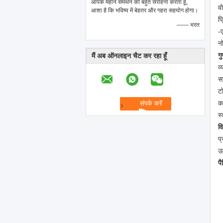
आपके महान समर्थन की बहुत सराहना करता हूं,
व
आशा है कि भविष्य में बेहतर और गहरा सहयोग होगा।
प
—— भरत
-
नो
ग
मैं अब ऑनलाइन चैट कर रहा हूँ
व्
स
ट
क
स
व
प
उ
प