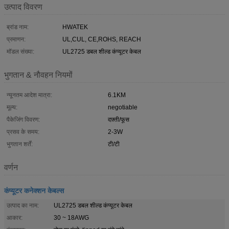
उत्पाद विवरण
ब्रांड नाम:
HWATEK
प्रमाणन:
UL,CUL, CE,ROHS, REACH
मॉडल संख्या:
UL2725 डबल शील्ड कंप्यूटर केबल
भुगतान & नौवहन नियमों
न्यूनतम आदेश मात्रा:
6.1KM
मूल्य:
negotiable
पैकेजिंग विवरण:
दफ़्ती/फूस
प्रसव के समय:
2-3W
भुगतान शर्तें:
टी/टी
वर्णन
कंप्यूटर कनेक्शन केबल्स
उत्पाद का नाम:
UL2725 डबल शील्ड कंप्यूटर केबल
आकार:
30 ~ 18AWG