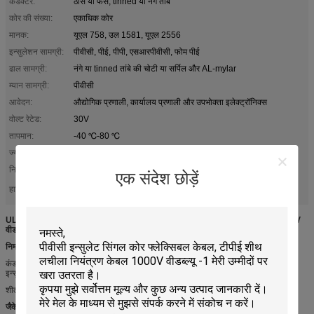
कंडक्टर:
ठोस या फंसे, tinned या नंगे तांबे
कोर की संख्या:
एकाधिक कोर
मानक:
यूएल 758, उल 1581, यूएल 2556
इन्सुलेशन सामग्री:
पीवीसी, पीई, पीपी, एसआरपीवीसी, फोम पीई
ढाल सामग्री:
नंगे या tinned तांबे की चोटी या सर्पिल और AL-mylar
म्यान सामग्री:
पीवीसी
आवेदन:
औद्योगिक प्रणाली, कार्यालय प्रणाली और उपभोक्ता इलेक्ट्रॉनिक्स
वोल्ट रेटेड:
30V
तापमान:
-40 ℃-80 ℃
ज्योति:
VW-1, FT1, FT2
नि: शुल्क नमूने:
हाँ
एक संदेश छोड़ें
कंप्यूटर तार और केबल
कंप्यूटर कनेक्शन की ओर जाता है
हाई लाइट:
,
UL2725 डबल शील्ड कंप्यूटर केबल, प्रभावी ढंग से विद्युत चुम्बकीय हस्तक्षेप का विरोध, 80 ℃, 30V
वीडब्ल्यू -1
निर्माण
कंडक्टर: ठोस या फंसे हुए, tinned या नंगे तांबे
इन्सुलेशन: पीवीसी, पीई, पीपी, एसआरपीवीसी, फोम पीई
शील्ड या ब्राइड: नंगे या टिनड तांबे की चोटी या सर्पिल और एएल-माइलर
जैकेट
: पीवीसी