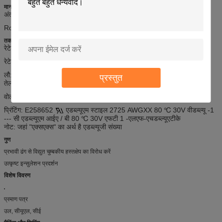
मानक
अंतर्राष्ट्रीय: यूएल 758, उल 1581, उल 2556
RoHS, पहुंच अनुपालन,
तकनीकी डेटा
रेटेड वोल्टेज: 30 वी
रेटेड तापमान: -40
℃
-80
℃
लौ: वीडब्ल्यू -1, एफटी 1, एफटी 2
प्रस्तुत
तेल प्रतिरोध: 60 ℃ या 80 ℃ तेल
वोल्टेज परीक्षण का सामना: एसी 0.5kV / 1min
प्रिंटिंग: E258652
एडब्ल्यूएम स्टाइल 2725 AWGXX 80 ℃ 30V वीडब्ल्यू -1
--- सी एडब्ल्यूएम आईए / बी 80 ℃ 30V एफटी 1 -एलएफ-एचडब्ल्यूएटीके
नोट: जहां "एक्सएक्स" का अर्थ है एडब्ल्यूजी संख्या
गुण
प्रभावी ढंग से विद्युत चुम्बकीय हस्तक्षेप का विरोध करें
उत्कृष्ट इन्सुलेशन प्रदर्शन
विशेष विवरण
प्रमाण पत्र
उल, सीयूएल, सीई