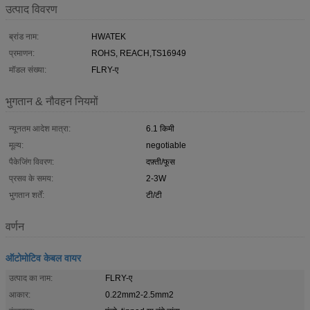
उत्पाद विवरण
ब्रांड नाम:
HWATEK
प्रमाणन:
ROHS, REACH,TS16949
मॉडल संख्या:
FLRY-ए
भुगतान & नौवहन नियमों
न्यूनतम आदेश मात्रा:
6.1 किमी
मूल्य:
negotiable
पैकेजिंग विवरण:
दफ़्ती/फूस
प्रसव के समय:
2-3W
भुगतान शर्तें:
टी/टी
वर्णन
ऑटोमोटिव केबल वायर
उत्पाद का नाम:
FLRY-ए
आकार:
0.22mm2-2.5mm2