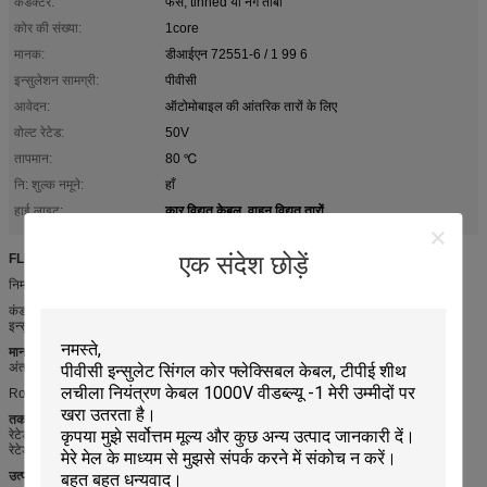
कंडक्टर:
फंसे, tinned या नंगे तांबा
कोर की संख्या:
1core
मानक:
डीआईएन 72551-6 / 1 99 6
इन्सुलेशन सामग्री:
पीवीसी
आवेदन:
ऑटोमोबाइल की आंतरिक तारों के लिए
वोल्ट रेटेड:
50V
तापमान:
80 ℃
नि: शुल्क नमूने:
हाँ
कार विद्युत केबल
वाहन विद्युत तारों
हाई लाइट:
,
एक संदेश छोड़ें
FLRY-A, प्रतिरोधी तेल, उच्च तापमान, ओजोन और घर्षण, उच्च लचीलापन थर्मो और यांत्रिक शक्ति
निर्माण
कंडक्टर: फंसे, tinned या नंगे तांबे
इन्सुलेशन: पीवीसी
मानक
अंतर्राष्ट्रीय:
डीआईएन 72551-6 / 1 99 6
RoHS, पहुंच अनुपालन,
तकनीकी डेटा
रेटेड वोल्टेज: 50 वी
रेटेड तापमान: 80
℃
उत्पाद चरित्र
: