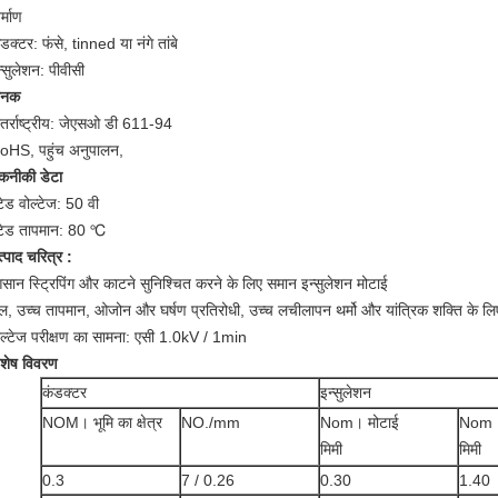
र्माण
डक्टर: फंसे, tinned या नंगे तांबे
न्सुलेशन: पीवीसी
ानक
तर्राष्ट्रीय:
जेएसओ डी 611-94
oHS, पहुंच अनुपालन,
कनीकी डेटा
टेड वोल्टेज: 50 वी
ेटेड तापमान: 80
℃
त्पाद चरित्र
:
सान स्ट्रिपिंग और काटने सुनिश्चित करने के लिए समान इन्सुलेशन मोटाई
ेल, उच्च तापमान, ओजोन और घर्षण प्रतिरोधी, उच्च लचीलापन थर्मो और यांत्रिक शक्ति के लिए
ोल्टेज परीक्षण का सामना: एसी 1.0kV / 1min
िशेष विवरण
कंडक्टर
इन्सुलेशन
NOM। भूमि का क्षेत्र
NO./mm
Nom। मोटाई
Nom।
मिमी
मिमी
0.3
7 / 0.26
0.30
1.40