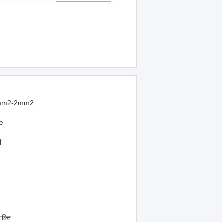
mm2-2mm2
e
ी
शक्ति