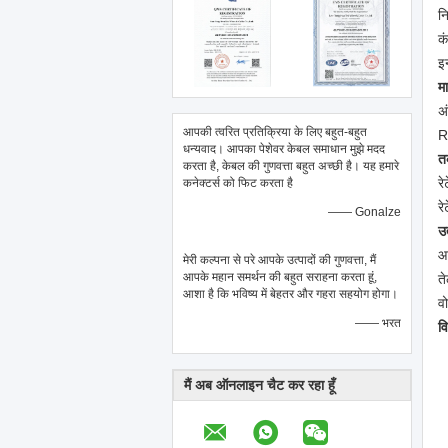
नि
कं
इ
म
अं
आपकी त्वरित प्रतिक्रिया के लिए बहुत-बहुत
R
धन्यवाद। आपका पेशेवर केबल समाधान मुझे मदद
त
करता है, केबल की गुणवत्ता बहुत अच्छी है। यह हमारे
रे
कनेक्टर्स को फिट करता है
र
—— Gonalze
उ
आ
मेरी कल्पना से परे आपके उत्पादों की गुणवत्ता, मैं
आपके महान समर्थन की बहुत सराहना करता हूं,
त
आशा है कि भविष्य में बेहतर और गहरा सहयोग होगा।
व
—— भरत
व
मैं अब ऑनलाइन चैट कर रहा हूँ