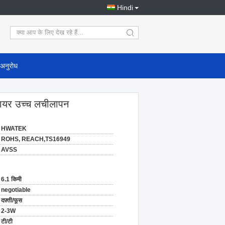
Hindi
search
 अनुरोध
ायर उच्च लचीलापन
HWATEK
ROHS, REACH,TS16949
AVSS
6.1 किमी
negotiable
दफ़्ती/फूस
2-3W
टी/टी