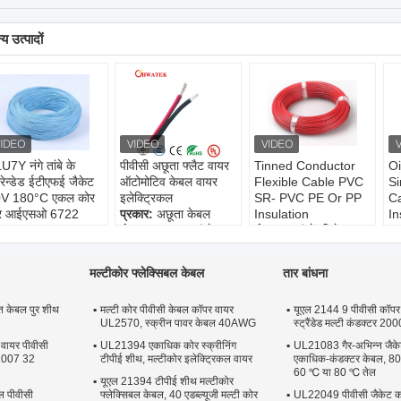
य उत्पादों
U7Y नंगे तांबे के
पीवीसी अछूता फ्लैट वायर
Tinned Conductor
Oi
्रेन्डेड ईटीएफई जैकेट
ऑटोमोटिव केबल वायर
Flexible Cable PVC
Si
V 180°C एकल कोर
इलेक्ट्रिकल
SR- PVC PE Or PP
C
र आईएसओ 6722
प्रकार:
अछूता केबल
Insulation
In
नक
कंडक्टर प्रकार:
फंसे
कंडक्टर:
फंसे, टिनेड या
उत
डक्टर:
नंगे तांबे फंसे
इन्सुलेशन:
पीवीसी
नंगे तांबे
10
्सुलेशन:
ईटीएफई
जैकेट:
एन/ए
मानक:
UL758 और
फ्
मल्टीकोर फ्लेक्सिबल केबल
तार बांधना
केट:
ईटीएफई
UL1581 और CSA
इं
बल का आकार:
गोल
C22.2 No.210
वा
त केबल पुर शीथ
मल्टी कोर पीवीसी केबल कॉपर वायर
कोर नंबर:
यूएल 2144 9 पीवीसी कॉपर
मल्टीकोर
आ
UL2570, स्क्रीन पावर केबल 40AWG
स्ट्रैंडेड मल्टी कंडक्टर 2000
आकार:
4AWG -
कं
32AWG
फं
 वायर पीवीसी
UL21394 एकाधिक कोर स्क्रीनिंग
UL21083 गैर-अभिन्न जैक
को
 1007 32
टीपीई शीथ, मल्टीकोर इलेक्ट्रिकल वायर
एकाधिक-कंडक्टर केबल, 80 ℃
60 ℃ या 80 ℃ तेल
यूएल 21394 टीपीई शीथ मल्टीकोर
ल पीवीसी
फ्लेक्सिबल केबल, 40 एडब्ल्यूजी मल्टी कोर
UL22049 पीवीसी जैकेट 