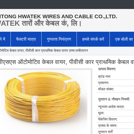
TONG HWATEK WIRES AND CABLE CO.,LTD.
TEK तारों और केबल कं, लि।
े में
फैक्टरी यात्रा
गुणवत्ता नियंत्रण
हमसे संपर्क करें
एक बोली का
मोटिव केबल वायर, पीवीसी कार प्राथमिक केबल वायर उच्च लचीलापन
वीएसएस ऑटोमोटिव केबल वायर, पीवीसी कार प्राथमिक केबल व
उत्पाद विवरण:
ब्रांड नाम:
प्रमाणन:
मॉडल संख्या:
भुगतान & नौवहन नियमों:
न्यूनतम आदेश मात्रा:
मूल्य:
पैकेजिंग विवरण:
प्रसव के समय:
भुगतान शर्तें: