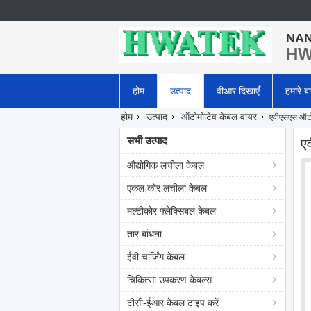
NAN
HWA
होम
उत्पाद
वीआर दिखाएँ
हमारे बार
होम
उत्पाद
ऑटोमोटिव केबल वायर
एवीएसएस ऑटो
सभी उत्पाद
ए
औद्योगिक लचीला केबल
एकल कोर लचीला केबल
मल्टीकोर फ्लेक्सिबल केबल
तार बांधना
ईवी चार्जिंग केबल
चिकित्सा उपकरण केबल्स
टीसी-ईआर केबल टाइप करें