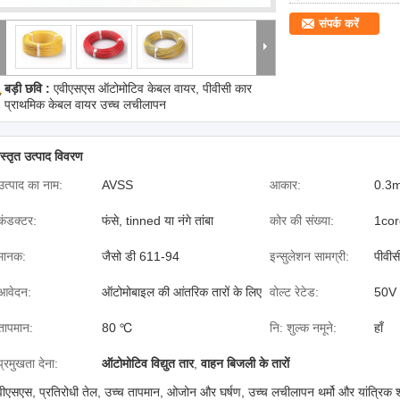
संपर्क करें
बड़ी छवि :
एवीएसएस ऑटोमोटिव केबल वायर, पीवीसी कार
प्राथमिक केबल वायर उच्च लचीलापन
िस्तृत उत्पाद विवरण
उत्पाद का नाम:
AVSS
आकार:
0.3
कंडक्टर:
फंसे, tinned या नंगे तांबा
कोर की संख्या:
1cor
मानक:
जैसो डी 611-94
इन्सुलेशन सामग्री:
पीवीस
आवेदन:
ऑटोमोबाइल की आंतरिक तारों के लिए
वोल्ट रेटेड:
50V
तापमान:
80 ℃
नि: शुल्क नमूने:
हाँ
प्रमुखता देना:
ऑटोमोटिव विद्युत तार
,
वाहन बिजली के तारों
वीएसएस, प्रतिरोधी तेल, उच्च तापमान, ओजोन और घर्षण, उच्च लचीलापन थर्मो और यांत्रिक 