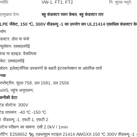
ज्योति:
VW-1, FT1, FT2
नि: शुल्क नमूने:
प्रमुखता देना:
बहु कंडक्टर पावर केबल
,
बहु कंडक्टर तार
LPE जैकेट, 150 ℃, 300V वीडब्ल्यू -1 का उपयोग कर UL21414 एकाधिक कंडक्टर क
र्माण
ंडक्टर: ठोस या फंसे
न्सुलेशन: एक्सएलपीई
ील्ड या ब्राइड: वैकल्पिक
ैकेट: एक्सएलपीई
वेदन: इलेक्ट्रॉनिक उपकरणों के बाहरी इंटरकनेक्शन या आंतरिक तारों
ानक
ंतर्राष्ट्रीय: यूएल 758, उल 1581, उल 2556
oHS, पहुंच अनुपालन,
कनीकी डेटा
टेड वोल्टेज:
300V
ेटेड तापमान: -40
℃
-150
℃
ौ: वीडब्ल्यू -1, एफटी 1, एफटी 2
ोल्टेज परीक्षण का सामना: एसी 2.0kV / 1min
्रिंटिंग: E258652
एडब्ल्यूएम स्टाइल 21414 AWGXX 150 ℃ 300V वीडब्ल्यू -1 -