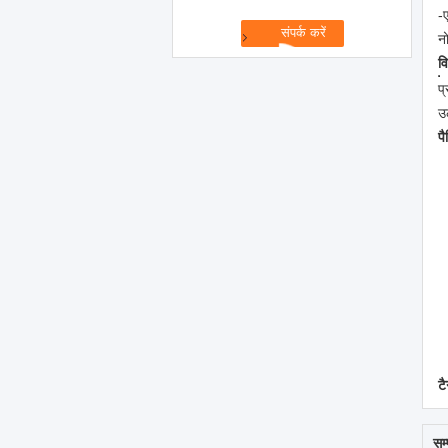
-
नो
व
प
उ
प
टै
सम