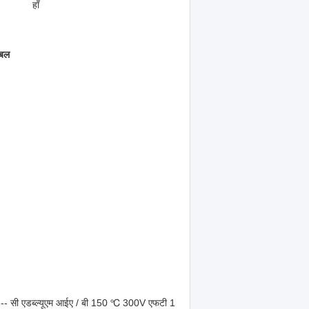
हाँ
ेबल
-- सी एडब्ल्यूएम आईए / बी 150 ℃ 300V एफटी 1