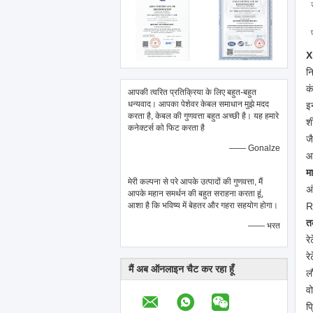
X
नि
क
आपकी त्वरित प्रतिक्रिया के लिए बहुत-बहुत
धन्यवाद। आपका पेशेवर केबल समाधान मुझे मदद
इ
करता है, केबल की गुणवत्ता बहुत अच्छी है। यह हमारे
श
कनेक्टर्स को फिट करता है
ज
—— Gonalze
आ
म
मेरी कल्पना से परे आपके उत्पादों की गुणवत्ता, मैं
अ
आपके महान समर्थन की बहुत सराहना करता हूं,
आशा है कि भविष्य में बेहतर और गहरा सहयोग होगा।
R
त
—— भरत
रे
र
मैं अब ऑनलाइन चैट कर रहा हूँ
ल
व
प