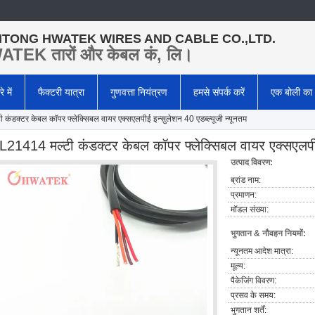
TONG HWATEK WIRES AND CABLE CO.,LTD.
TEK तारों और केबल कं, लि।
े में
फैक्टरी यात्रा
गुणवत्ता नियंत्रण
हमसे संपर्क करें
एक बोली का
कंडक्टर केबल कॉपर फ्लेक्सिबल वायर एक्सएलपीई इन्सुलेशन 40 एडब्ल्यूजी न्यूनतम
L21414 मल्टी कंडक्टर केबल कॉपर फ्लेक्सिबल वायर एक्सएलपीई 
उत्पाद विवरण:
ब्रांड नाम:
प्रमाणन:
मॉडल संख्या:
भुगतान & नौवहन नियमों:
न्यूनतम आदेश मात्रा:
मूल्य:
पैकेजिंग विवरण:
प्रसव के समय:
भुगतान शर्तें: