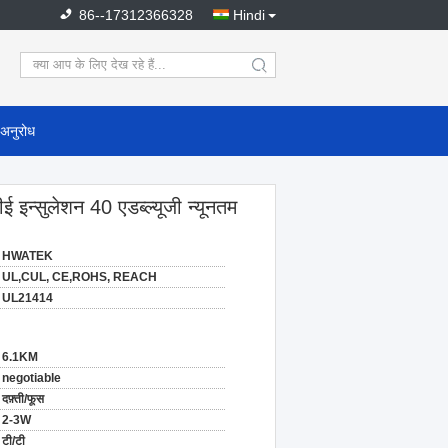
86--17312366328
Hindi
search
 अनुरोध
इन्सुलेशन 40 एडब्ल्यूजी न्यूनतम
HWATEK
UL,CUL, CE,ROHS, REACH
UL21414
6.1KM
negotiable
दफ़्ती/फूस
2-3W
टी/टी