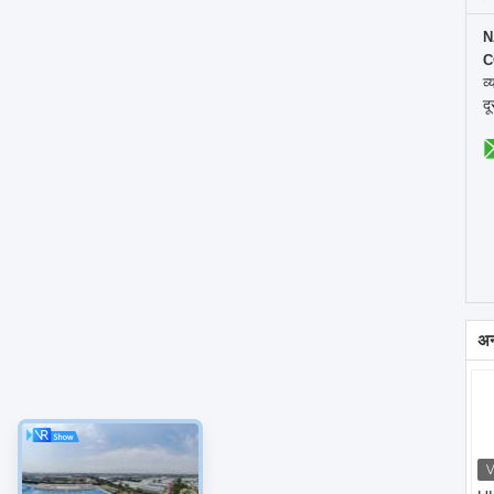
N
C
व्
द
अन्