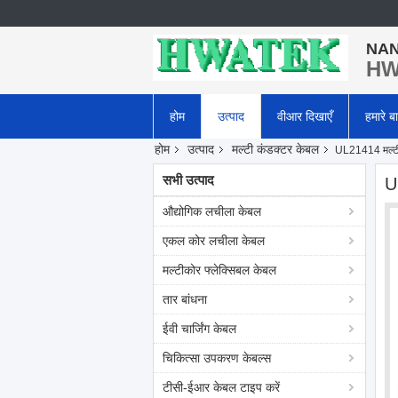
NAN
HWA
होम
उत्पाद
वीआर दिखाएँ
हमारे बार
होम
उत्पाद
मल्टी कंडक्टर केबल
UL21414 मल्टी 
सभी उत्पाद
U
औद्योगिक लचीला केबल
एकल कोर लचीला केबल
मल्टीकोर फ्लेक्सिबल केबल
तार बांधना
ईवी चार्जिंग केबल
चिकित्सा उपकरण केबल्स
टीसी-ईआर केबल टाइप करें