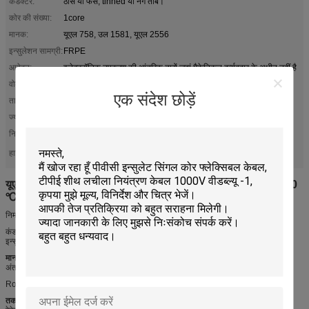
कंडक्टर:
ठोस या फंसे, tinned या नंगे तांबे।
कोर की संख्या:
1core
मानक:
यूएल 758, उल 1581, यूएल 2556
इन्सुलेशन सामग्री:
FRPE
आवेदन:
इलेक्ट्रॉनिक उपकरण की आंतरिक तारों जहां मैकेनिकल दुर्व्यवहार के अधीन नहीं है
वोल्ट रेटेड:
600V
एक संदेश छोड़ें
तापमान:
80 ℃
ज्योति:
VW-1, FT1, FT2
नि: शुल्क नमूने:
हाँ
एकल कंडक्टर तार
एकल कोर इन्सुलेटेड तार
हाई लाइट:
,
यूएल 10603 एक्सट्रूडेड एफआरपीई इन्सुलेशन के साथ एकल कंडक्टर, 80
℃, 600 वी वीडब्ल्यू -1
निर्माण
कंडक्टर: ठोस या फंसे
इन्सुलेशन: एफआरपीई
मानक
अंतर्राष्ट्रीय: यूएल 758, उल 1581, उल 2556
RoHS, पहुंच अनुपालन,
तकनीकी डेटा