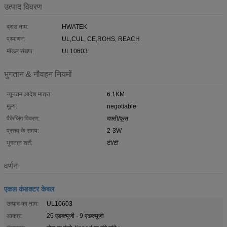
उत्पाद विवरण
ब्रांड नाम:
HWATEK
प्रमाणन:
UL,CUL, CE,ROHS, REACH
मॉडल संख्या:
UL10603
भुगतान & नौवहन नियमों
न्यूनतम आदेश मात्रा:
6.1KM
मूल्य:
negotiable
पैकेजिंग विवरण:
दफ़्ती/फूस
प्रसव के समय:
2-3W
भुगतान शर्तें:
टी/टी
वर्णन
एकल कंडक्टर केबल
उत्पाद का नाम:
UL10603
आकार:
26 एडब्ल्यूजी - 9 एडब्ल्यूजी