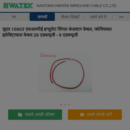
NANTONG HWATEK WIRES AND CABLE CO.,LTD.
घर
उत्पादों
वीआर दिखाएँ
हमारे बारे में
>>
यूएल 10603 एफआरपीई इन्सुलेट सिंगल कंडक्टर केबल, फ्लेक्सिबल
इलेक्ट्रिकल केबल 26 एडब्ल्यूजी - 9 एडब्ल्यूजी
सबसे अच्छी कीमत
हमसे संपर्क करें