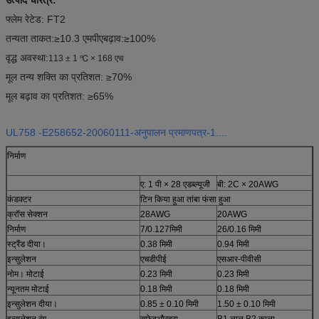
फ्लेम रेटेड: FT2
तन्यता ताकत:
≥10.3 एमपीए
बढ़ाव:≥100%
वृद्ध अवस्था:
113 ± 1 ℃ × 168 एच
मूल तन्य शक्ति का प्रतिशत: ≥70%
मूल बढ़ाव का प्रतिशत: ≥65%
UL758 -E258652-20060111-अनुपालन प्रमाणपत्र-1....
निर्माण
ए: 1 पी × 28 एडब्ल्यूजी
बी: 2C × 20AWG
कंडक्टर
टिन किया हुआ तांबा फंसा हुआ
क्रॉस सेक्शन
28AWG
20AWG
निर्माण
7/0.127मिमी
26/0.16 मिमी
स्ट्रैंड दीया।
0.38 मिमी
0.94 मिमी
इन्सुलेशन
एचडीपीई
एसआर-पीवीसी
नोम। मोटाई
0.23 मिमी
0.23 मिमी
न्यूनतम मोटाई
0.18 मिमी
0.18 मिमी
इन्सुलेशन दीया।
0.85 ± 0.10 मिमी
1.50 ± 0.10 मिमी
इन्सुलेशन रंग
सफ़ेद
और
हरा
B1.लाल B2.काला