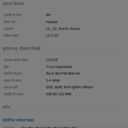
उत्पाद विवरण
उत्पत्ति के प्लेस:
चीन
ब्रांड नाम:
Hwatek
प्रमाणन:
UL, CE, RoHS, Reach
मॉडल संख्या:
UL2725
भुगतान & नौवहन नियमों
न्यूनतम आदेश मात्रा:
1220 मी
मूल्य:
To be negotiated
पैकेजिंग विवरण:
रोल या रील में पैक किया गया
प्रसव के समय:
3-4 सप्ताह
भुगतान शर्तें:
टी/टी, एल/सी, वेस्टर्न यूनियन, मनीग्राम
आपूर्ति की क्षमता:
प्रति दिन 100 किमी
वर्णन
औद्योगिक लचीला केबल