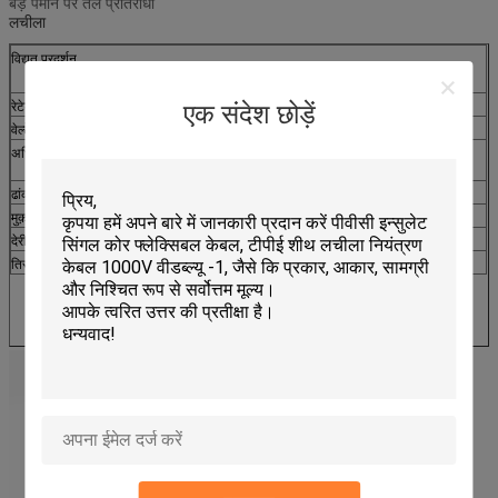
बड़े पैमाने पर तेल प्रतिरोधी
लचीला
विद्युत प्रदर्शन
रेटेड तापमान
80
℃
एक संदेश छोड़ें
वेल्टेज रेटिंग
30 वी
अधिकतम कंडक्टर डीसी प्रतिरोध
(
20
℃)
ए: 239Ω/किमी बी: ​​
36.7Ω/किमी
ढांकता हुआ ताकत एसी
0.5 केवी/1 मिनट
मुक़ाबला
(
नाम।
)
:
90Ω
देरी
(
नाम।
)
5.2एनएस/एम.
तिरछा
(
नाम।
)
100पीएस