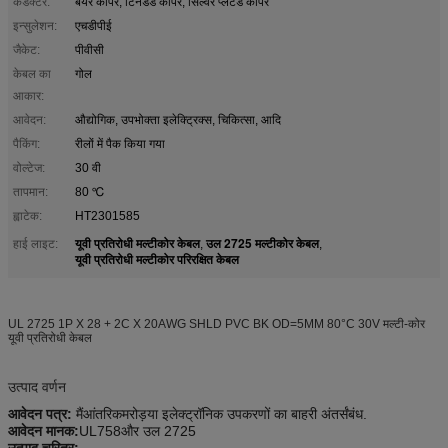
कंडक्टर:
बेयर कॉपर, टिनडेड कॉपर, सिल्वर प्लेटेड कॉपर
इन्सुलेशन:
एचडीपीई
जैकेट:
पीवीसी
केबल का
गोल
आकार:
आवेदन:
औद्योगिक, उपभोक्ता इलेक्ट्रिक्स, चिकित्सा, आदि
पैकिंग:
रीलों में पैक किया गया
वोल्टेज:
30 वी
तापमान:
80 ℃
ह्वाटेक:
HT2301585
यूवी प्रतिरोधी मल्टीकोर केबल
उल 2725 मल्टीकोर केबल
हाई लाइट:
,
,
यूवी प्रतिरोधी मल्टीकोर परिरक्षित केबल
UL 2725 1P X 28 + 2C X 20AWG SHLD PVC BK OD=5MM 80°C 30V मल्टी-कोर
यूवी प्रतिरोधी केबल
उत्पाद वर्णन
आवेदन पत्र:
मैं
आंतरिक
मरोड़
या
इलेक्ट्रॉनिक उपकरणों का बाहरी अंतर्संबंध
.
आवेदन मानक
:
UL758
और उल 2725
उत्पाद चरित्र
: