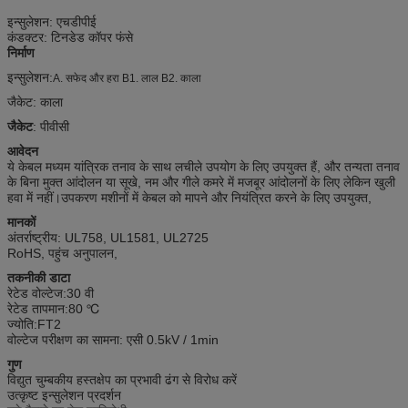
इन्सुलेशन: एचडीपीई
कंडक्टर: टिनडेड कॉपर फंसे
निर्माण
इन्सुलेशन:
A. सफेद और हरा B1. लाल B2. काला
जैकेट: काला
जैकेट
: पीवीसी
आवेदन
ये केबल मध्यम यांत्रिक तनाव के साथ लचीले उपयोग के लिए उपयुक्त हैं, और तन्यता तनाव
के बिना मुक्त आंदोलन या सूखे, नम और गीले कमरे में मजबूर आंदोलनों के लिए लेकिन खुली
हवा में नहीं।उपकरण मशीनों में केबल को मापने और नियंत्रित करने के लिए उपयुक्त,
मानकों
अंतर्राष्ट्रीय: UL758, UL1581, UL2725
RoHS, पहुंच अनुपालन,
तकनीकी डाटा
रेटेड वोल्टेज:
30 वी
रेटेड तापमान:
80 ℃
ज्योति:
FT2
वोल्टेज परीक्षण का सामना: एसी 0.5kV / 1min
गुण
विद्युत चुम्बकीय हस्तक्षेप का प्रभावी ढंग से विरोध करें
उत्कृष्ट इन्सुलेशन प्रदर्शन