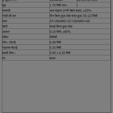
मुड़
1.70 मिमी नाम।
/
सामग्री
अल-माइलर (पन्नी चेहरा बाहर)
, ≥
25%
नाली की तार
टिन किया हुआ तांबा फंसा हुआ
,
7/0.127मिमी
सभा
1P×28AWG+2C×20AWG+AD
चोटी
कलई किया हुआ तांबा
आकार
0.10 मिमी
, ≥
85%
जैकेट
पीवीसी
नोम। मोटाई
0.38 मिमी
न्यूनतम मोटाई
0.33 मिमी
बाहरी दीया।
5.00 ± 0.20 मिमी
रंग
काला