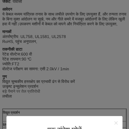
जैकेट
: पीवीसी
आवेदन
ये केबल मध्यम यांत्रिक तनाव के साथ लचीले उपयोग के लिए उपयुक्त हैं, और तन्यता तनाव
के बिना मुक्त आंदोलन या सूखे, नम और गीले कमरे में मजबूर आंदोलनों के लिए लेकिन खुली
हवा में नहीं।उपकरण मशीनों में केबल को मापने और नियंत्रित करने के लिए उपयुक्त,
मानकों
अंतर्राष्ट्रीय: UL758, UL1581, UL2578
RoHS, पहुंच अनुपालन,
तकनीकी डाटा
रेटेड वोल्टेज:
600 वी
रेटेड तापमान:
90 ℃
ज्योति:
FT2
वोल्टेज परीक्षण का सामना: एसी 2.0kV / 1min
गुण
विद्युत चुम्बकीय हस्तक्षेप का प्रभावी ढंग से विरोध करें
उत्कृष्ट इन्सुलेशन प्रदर्शन
बड़े पैमाने पर तेल प्रतिरोधी
लचीला
विद्युत प्रदर्शन
रेटेड तापमान
90
℃