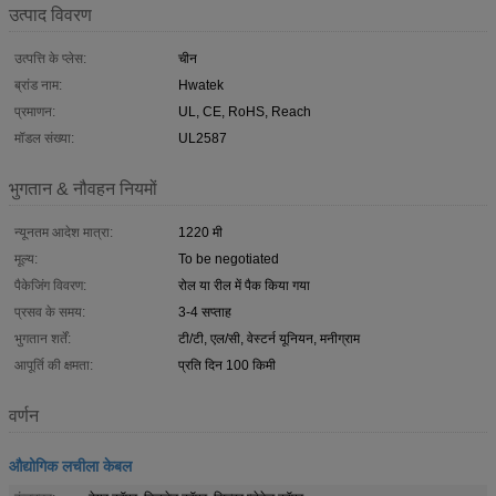
उत्पाद विवरण
उत्पत्ति के प्लेस:
चीन
ब्रांड नाम:
Hwatek
प्रमाणन:
UL, CE, RoHS, Reach
मॉडल संख्या:
UL2587
भुगतान & नौवहन नियमों
न्यूनतम आदेश मात्रा:
1220 मी
मूल्य:
To be negotiated
पैकेजिंग विवरण:
रोल या रील में पैक किया गया
प्रसव के समय:
3-4 सप्ताह
भुगतान शर्तें:
टी/टी, एल/सी, वेस्टर्न यूनियन, मनीग्राम
आपूर्ति की क्षमता:
प्रति दिन 100 किमी
वर्णन
औद्योगिक लचीला केबल