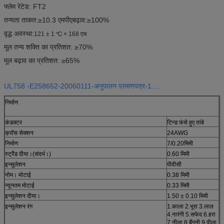
फ्लेम रेटेड: FT2
तन्यता ताकत:
≥10.3 एमपीए
बढ़ाव:≥100%
वृद्ध अवस्था:
121 ± 1 ℃ × 168 एच
मूल तन्य शक्ति का प्रतिशत: ≥70%
मूल बढ़ाव का प्रतिशत: ≥65%
UL758 -E258652-20060111-अनुपालन प्रमाणपत्र-1....
निर्माण
कंडक्टर
टिन्ड फंसे हुए तांबे
क्रॉस सेक्शन
24AWG
निर्माण
7/0.20मिमी
स्ट्रैंड दीया।
(
संदर्भ।
)
0.60 मिमी
इन्सुलेशन
पीवीसी
नोम। मोटाई
0.38 मिमी
न्यूनतम मोटाई
0.33 मिमी
इन्सुलेशन दीया।
1.50 ± 0.10 मिमी
इन्सुलेशन रंग
1.काला 2.भूरा 3.लाल
4.नारंगी 5.सफेद 6.हरा
7.नीला 8.बैंगनी 9.पीला