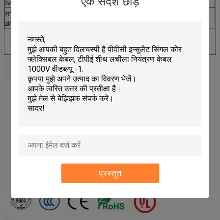
एक संदेश छोड़ें
वेल्टेज रेटिंग
600 वी
अधिकतम कंडक्टर डीसी प्रतिरोध
(
20
℃)
94.20Ω/किमी
ढांकता हुआ ताकत एसी
2kV/1min
प्रस्तुत