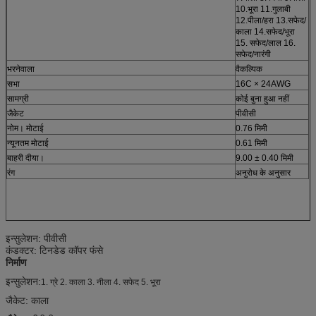
10.भूरा 11.गुलाबी
12.पीला/हरा 13.सफेद/
काला 14.सफेद/भूरा
15. सफेद/लाल 16.
सफेद/नारंगी
भरनेवाला
वैकल्पिक
सभा
16C × 24AWG
सामग्री
कोई बुना हुआ नहीं
जैकेट
पीवीसी
नोम। मोटाई
0.76 मिमी
न्यूनतम मोटाई
0.61 मिमी
बाहरी दीया।
9.00 ± 0.40 मिमी
रंग
अनुरोध के अनुसार
इन्सुलेशन: पीवीसी
कंडक्टर: टिनडेड कॉपर फंसे
निर्माण
इन्सुलेशन:
1. ग्रे 2. काला 3. नीला 4. सफेद 5. भूरा
जैकेट: काला