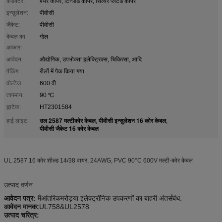
कंडक्टर:
बेयर कॉपर, टिनडेड कॉपर, सिल्वर प्लेटेड कॉपर
इन्सुलेशन:
पीवीसी
जैकेट:
पीवीसी
केबल का
गोल
आकार:
आवेदन:
औद्योगिक, उपभोक्ता इलेक्ट्रिक्स, चिकित्सा, आदि
पैकिंग:
रीलों में पैक किया गया
वोल्टेज:
600 वी
तापमान:
90 ℃
ह्वाटेक:
HT2301584
उल 2587 मल्टीकोर केबल
पीवीसी इन्सुलेशन 16 कोर केबल
हाई लाइट:
,
,
पीवीसी जैकेट 16 कोर केबल
UL 2587 16 कोर शील्ड 14/38 वायर, 24AWG, PVC 90°C 600V मल्टी-कोर केबल
उत्पाद वर्णन
आवेदन पत्र:
मैं
आंतरिक
मरोड़
या
इलेक्ट्रॉनिक उपकरणों का बाहरी अंतर्संबंध
.
आवेदन मानक
:
UL758
&UL2578
उत्पाद चरित्र
: