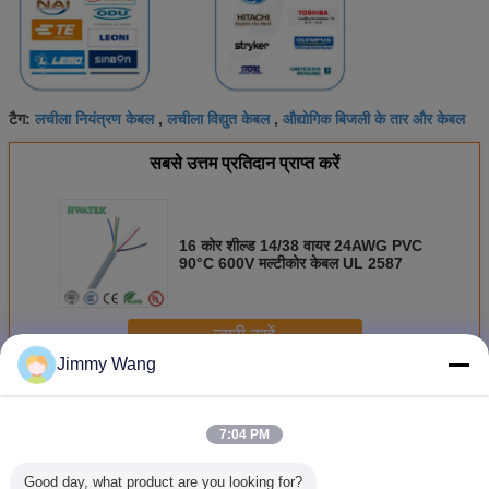
लचीला नियंत्रण केबल
लचीला विद्युत केबल
औद्योगिक बिजली के तार और केबल
टैग:
,
,
सबसे उत्तम प्रतिदान प्राप्त करें
16 कोर शील्ड 14/38 वायर 24AWG PVC
90°C 600V मल्टीकोर केबल UL 2587
जारी रखें
Jimmy Wang
औद्योगिक लचीला केबल
अधिक
7:04 PM
Good day, what product are you looking for?