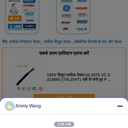
लचीला नियंत्रण केबल
लचीला विद्युत केबल
औद्योगिक बिजली के तार और केबल
टैग:
,
,
सबसे उत्तम प्रतिदान प्राप्त करें
150V विद्युत लचीला केबल UL2576 2C X
22AWG (7/0.254T) तांबे के फंसे हुए PVC
जैकेट केबल
जारी रखें
Jimmy Wang
औद्योगिक लचीला केबल
अधिक
3:56 AM