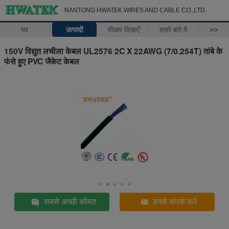
NANTONG HWATEK WIRES AND CABLE CO.,LTD.
घर
उत्पादों
वीआर दिखाएँ
हमारे बारे में
>>
150V विद्युत लचीला केबल UL2576 2C X 22AWG (7/0.254T) तांबे के
फंसे हुए PVC जैकेट केबल
सबसे अच्छी कीमत
हमसे संपर्क करें