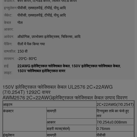
कंडक्टर:
बेयर कॉपर, टिनडेड कॉपर, सिल्वर प्लेटेड कॉपर
इन्सुलेशन:
पीवीसी, एक्सएलपीई, टीपीई, पीयू आदि
जैकेट:
पीवीसी, एक्सएलपीई, टीपीई, पीयू आदि
केबल
गोल
आकार:
आवेदन:
औद्योगिक, उपभोक्ता इलेक्ट्रिक्स, चिकित्सा, आदि
पैकिंग:
रीलों में पैक किया गया
वाष्पशील:
150 वी
तापमान:
-20℃- 80℃
22AWG इलेक्ट्रिकल फ्लेक्सिबल केबल
150V इलेक्ट्रिकल फ्लेक्सिबल केबल
हाई
,
,
150V फ्लेक्सिबल इलेक्ट्रिकल वायर
लाइट:
150V इलेक्ट्रिकल फ्लेक्सिबल केबल UL2576 2C×22AWG
(7/0.254T) 1292C वायर
AWM2576 2C×22AWG
इलेक्ट्रिकल फ्लेक्सिबल केबल
उत्पाद विवरण
आइटम
2C×22AWG(7/0.254T)
कंडक्टर
सामग्री
टिनयुक्त तांबे का फंसे हुए
तार
आकार
7/0.254±0.008mm
बाहरी व्यास
(
संदर्भ
)
0.76mm
इंसुलेशन
सामग्री
पीवीसी