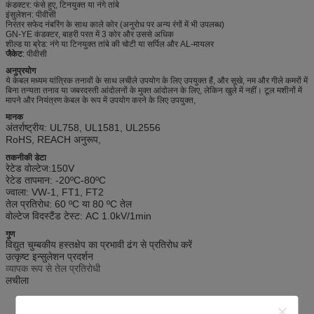
कंडक्टर: फंसे हुए, टिनयुक्त या नंगे तांबे
इंसुलेशन: पीवीसी
निरंतर सफेद नंबरिंग के साथ काले कोर (अनुरोध पर अन्य रंगों में भी उपलब्ध)
GN-YE कंडक्टर, बाहरी परत में 3 कोर और उससे अधिक
शील्ड या ब्रेड: नंगे या टिनयुक्त तांबे की चोटी या सर्पिल और AL-मायलर
जैकेट
: पीवीसी
अनुप्रयोग
ये केबल मध्यम यांत्रिक तनावों के साथ लचीले उपयोग के लिए उपयुक्त हैं, और सूखे, नम और गीले कमरों में
बिना तन्यता तनाव या जबरदस्ती आंदोलनों के मुक्त आंदोलन के लिए, लेकिन खुले में नहीं। टूल मशीनों में
मापने और नियंत्रण केबल के रूप में उपयोग करने के लिए उपयुक्त,
मानक
अंतर्राष्ट्रीय: UL758, UL1581, UL2556
RoHS, REACH अनुरूप,
तकनीकी डेटा
रेटेड वोल्टेज:
150V
रेटेड तापमान: -20
ºC
-80
ºC
ज्वाला: VW-1, FT1, FT2
तेल प्रतिरोध: 60 ºC या 80 ºC तेल
वोल्टेज विदस्टैंड टेस्ट: AC 1.0kV/1min
गुण
विद्युत चुम्बकीय हस्तक्षेप का प्रभावी ढंग से प्रतिरोध करें
उत्कृष्ट इन्सुलेशन प्रदर्शन
व्यापक रूप से तेल प्रतिरोधी
लचीला