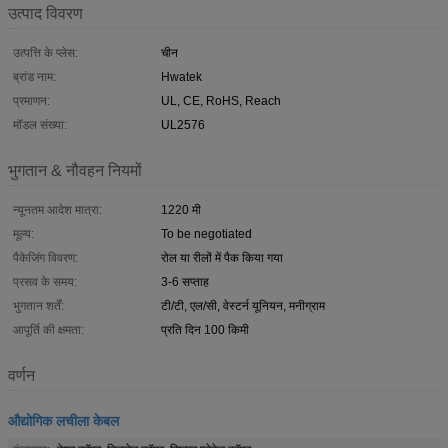
उत्पाद विवरण
उत्पत्ति के प्लेस:
चीन
ब्रांड नाम:
Hwatek
प्रमाणन:
UL, CE, RoHS, Reach
मॉडल संख्या:
UL2576
भुगतान & नौवहन नियमों
न्यूनतम आदेश मात्रा:
1220 मी
मूल्य:
To be negotiated
पैकेजिंग विवरण:
रोल या रीलों में पैक किया गया
प्रसव के समय:
3-6 सप्ताह
भुगतान शर्तें:
टी/टी, एल/सी, वेस्टर्न यूनियन, मनीग्राम
आपूर्ति की क्षमता:
प्रति दिन 100 किमी
वर्णन
औद्योगिक लचीला केबल