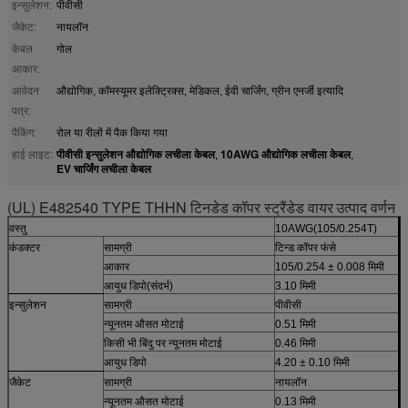
इन्सुलेशन:
पीवीसी
जैकेट:
नायलॉन
केबल
गोल
आकार:
आवेदन
औद्योगिक, कॉमस्यूमर इलेक्ट्रिक्स, मेडिकल, ईवी चार्जिंग, ग्रीन एनर्जी इत्यादि
पत्र:
पैकिंग:
रोल या रीलों में पैक किया गया
पीवीसी इन्सुलेशन औद्योगिक लचीला केबल
10AWG औद्योगिक लचीला केबल
हाई लाइट:
,
,
EV चार्जिंग लचीला केबल
(UL) E482540 TYPE THHN टिनडेड कॉपर स्ट्रैंडेड वायर
उत्पाद वर्णन
वस्तु
10AWG(105/0.254T)
कंडक्टर
सामग्री
टिन्ड कॉपर फंसे
आकार
105/0.254 ± 0.008 मिमी
आयुध डिपो
(
संदर्भ
)
3.10 मिमी
इन्सुलेशन
सामग्री
पीवीसी
न्यूनतम औसत मोटाई
0.51 मिमी
किसी भी बिंदु पर न्यूनतम मोटाई
0.46 मिमी
आयुध डिपो
4.20 ± 0.10 मिमी
जैकेट
सामग्री
नायलॉन
न्यूनतम औसत मोटाई
0.13 मिमी