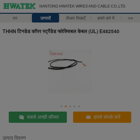
NANTONG HWATEK WIRES AND CABLE CO.,LTD.
घर
उत्पादों
वीआर दिखाएँ
हमारे बारे में
>>
THHN टिनडेड कॉपर स्ट्रैंडेड फ्लेक्सिबल केबल (UL) E482540
सबसे अच्छी कीमत
हमसे संपर्क करें
उत्पाद विवरण