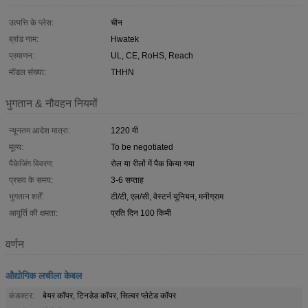
उत्पत्ति के प्लेस:
चीन
ब्रांड नाम:
Hwatek
प्रमाणन:
UL, CE, RoHS, Reach
मॉडल संख्या:
THHN
भुगतान & नौवहन नियमों
न्यूनतम आदेश मात्रा:
1220 मी
मूल्य:
To be negotiated
पैकेजिंग विवरण:
रोल या रीलों में पैक किया गया
प्रसव के समय:
3-6 सप्ताह
भुगतान शर्तें:
टी/टी, एल/सी, वेस्टर्न यूनियन, मनीग्राम
आपूर्ति की क्षमता:
प्रति दिन 100 किमी
वर्णन
औद्योगिक लचीला केबल
कंडक्टर:
बेयर कॉपर, टिनडेड कॉपर, सिल्वर प्लेटेड कॉपर