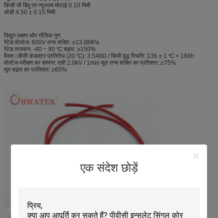
किसी भी बिंदु पर न्यूनतम मोटाई 0.10 मिमी
ओडी 4.50 ± 0.15 मिमी
विद्युत लक्षण और भौतिक गुण
रेटेड वोल्टेज: 600V तन्य शक्ति: ≥13.8MPa
रेटेड तापमान: -40 ~ 90 ℃ बढ़ाव: ≥150%
मैक्स।डीसी कंडक्टर प्रतिरोध (20 ℃): 3.546Ω / किमी वृद्ध स्थिति: 136 ± 1 ℃ × 168h
वोल्टेज परीक्षण का सामना: एसी 2.0kV / 1min मूल तन्य शक्ति का प्रतिशत: ≥75%
मूल बढ़ाव का प्रतिशत: ≥65%
एक संदेश छोड़ें