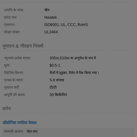
उत्पत्ति के प्लेस:
चीन
ब्रांड नाम:
Hwatek
प्रमाणन:
ISO9001, UL, CCC, RoHS
मॉडल संख्या:
UL2464
भुगतान & नौवहन नियमों
न्यूनतम आदेश मात्रा:
305m,610m या अनुरोध के रूप में
मूल्य:
$0.5-1
पैकेजिंग विवरण:
रीलों में लुढ़का, पैलेट में पैक किया गया।
प्रसव के समय:
5-8 सप्ताह
भुगतान शर्तें:
टी/टी
आपूर्ति की क्षमता:
30 किमी/दिन
वर्णन
औद्योगिक लचीला केबल
सामग्री आकार:
गोल तार