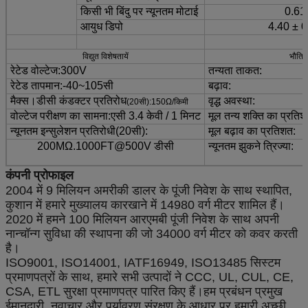
किसी भी बिंदु पर न्यूनतम मोटाई
0.61 
आयुध डिपो
4.40 ± 0
विद्युत विशेषतायें
भौतिक
रेटेड वोल्टेज
:
300V
तन्यता ताकत
:
रेटेड तापमान
:
-40~105
सी
बढ़ाव
:
मैक्स।डीसी कंडक्टर प्रतिरोध
वृद्ध अवस्था
:
(
20
सी):
150Ω/किमी
वोल्टेज परीक्षण का सामना
:
एसी 3.4 केवी / 1 मिनट
मूल तन्य शक्ति का प्रति
न्यूनतम इन्सुलेशन प्रतिरोधी
(
20
सी):
मूल बढ़ाव का प्रतिशत
:
200MΩ.1000FT@500V डीसी
न्यूनतम झुकने त्रिज्या:
कंपनी प्रोफाइल
2004 में 9 मिलियन अमरीकी डालर के पूंजी निवेश के साथ स्थापित,
कुशान में हमारे मुख्यालय कारखाने में 14980 वर्ग मीटर शामिल हैं।
2020 में हमने 100 मिलियन आरएमबी पूंजी निवेश के साथ अपनी
नान्चॉन्ग सुविधा की स्थापना की जो 34000 वर्ग मीटर को कवर करती
है।
ISO9001, ISO14001, IATF16949, ISO13485 सिस्टम
प्रमाणपत्रों के साथ, हमारे सभी उत्पादों ने CCC, UL, CUL, CE,
CSA, ETL सुरक्षा प्रमाणपत्र पारित किए हैं।हम प्रबंधन प्रमुख
ईमानदारी, नवाचार और पर्यावरण संरक्षण के आधार पर हमारी अच्छी