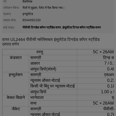
रंग:
वैकल्पिक
परिवहन पैकेज:
रीलों में लुढ़का, पैलेट में पैक किया गया।
प्रकार:
इन्सुलेटेड
एचएस कोड:
8544492100
पीवीसी टिनडेड कॉपर स्ट्रैंडेड वायर
इंसुलेटेड टिनड कॉपर स्ट्रैंडेड वायर
हाई लाइट:
,
वायर UL2464 पीवीसी फ्लेक्सिबल इंसुलेटेड टिनडेड कॉपर स्ट्रैंडेड
उत्पाद वर्णन
वस्तु
5C × 26AWG 
कंडक्टर
सामग्री
टिन्ड कॉ
आकार
7 / 0.1
आयुध डिपो
(
संदर्भ
)
0.48 
इन्सुलेशन
सामग्री
एसआर-प
न्यूनतम औसत मोटाई
0.23 
किसी भी बिंदु पर न्यूनतम मोटाई
0.18 
आयुध डिपो
1.00 ± 0
केबल बिछाने
भरनेवाला
सू
सभा
5C × 26AWG 
जैकेट
सामग्री
पीवीसी
(
न्यूनतम औसत मोटाई
0.76 