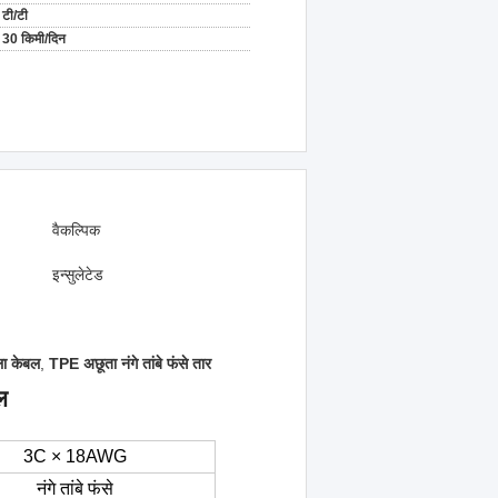
टी/टी
30 किमी/दिन
वैकल्पिक
इन्सुलेटेड
ा केबल
,
TPE अछूता नंगे तांबे फंसे तार
ल
3C × 18AWG
नंगे तांबे फंसे