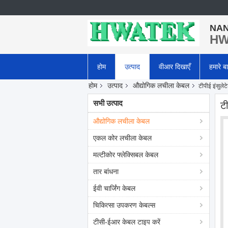
NAN
HWA
होम
उत्पाद
वीआर दिखाएँ
हमारे बार
होम
उत्पाद
औद्योगिक लचीला केबल
टीपीई इंसुले
सभी उत्पाद
ट
औद्योगिक लचीला केबल
एकल कोर लचीला केबल
मल्टीकोर फ्लेक्सिबल केबल
तार बांधना
ईवी चार्जिंग केबल
चिकित्सा उपकरण केबल्स
टीसी-ईआर केबल टाइप करें