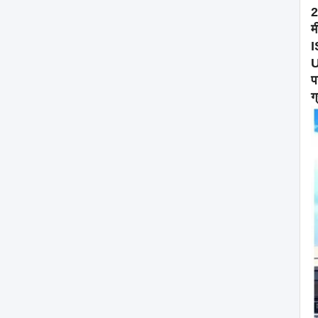
2
म
I
U
प
ग