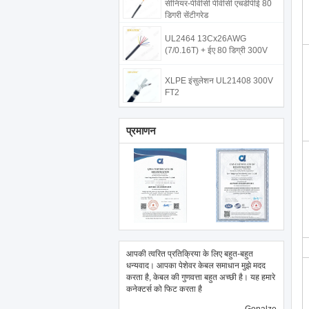
सीनियर-पीवीसी पीवीसी एचडीपीई 80
डिग्री सेंटीग्रेड
UL2464 13Cx26AWG
(7/0.16T) + ईए 80 डिग्री 300V
XLPE इंसुलेशन UL21408 300V
FT2
प्रमाणन
आपकी त्वरित प्रतिक्रिया के लिए बहुत-बहुत
धन्यवाद। आपका पेशेवर केबल समाधान मुझे मदद
करता है, केबल की गुणवत्ता बहुत अच्छी है। यह हमारे
कनेक्टर्स को फिट करता है