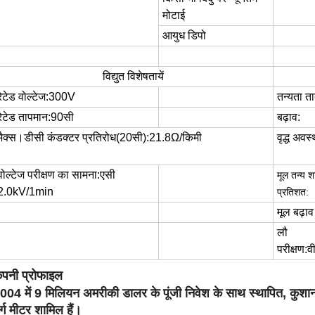
मोटाई
आयुध डिपो
विद्युत विशेषतायें
रेटेड वोल्टेज
:
300V
तन्यता त
रेटेड तापमान
:
90
सी
बढ़ाव
:
मैक्स।डीसी कंडक्टर प्रतिरोध(20
सी
):21.8Ω/किमी
वृद्ध अवस्
वोल्टेज परीक्षण का सामना
:
एसी
मूल तन्य श
2.0kV/1min
प्रतिशत
:
मूल बढ़ा
लौ
परीक्षण
:
वी
ंपनी प्रोफाइल
004 में 9 मिलियन अमरीकी डालर के पूंजी निवेश के साथ स्थापित, कुशान 
र्ग मीटर शामिल हैं।