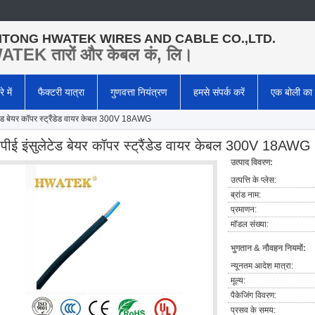
TONG HWATEK WIRES AND CABLE CO.,LTD.
TEK तारों और केबल कं, लि।
े में
फैक्टरी यात्रा
गुणवत्ता नियंत्रण
हमसे संपर्क करें
एक बोली का
टेड बेयर कॉपर स्ट्रैंडेड वायर केबल 300V 18AWG
ीपीई इंसुलेटेड बेयर कॉपर स्ट्रैंडेड वायर केबल 300V 18AWG
उत्पाद विवरण:
उत्पत्ति के प्लेस:
ब्रांड नाम:
प्रमाणन:
मॉडल संख्या:
भुगतान & नौवहन नियमों:
न्यूनतम आदेश मात्रा:
मूल्य:
पैकेजिंग विवरण:
प्रसव के समय: