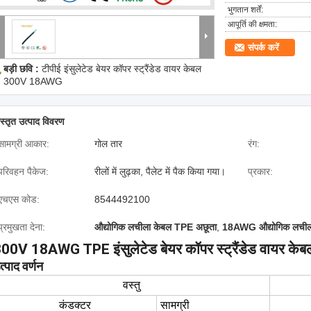
भुगतान शर्तें:
आपूर्ति की क्षमता:
संपर्क करें
बड़ी छवि :
टीपीई इंसुलेटेड बेयर कॉपर स्ट्रैंडेड वायर केबल
300V 18AWG
िस्तृत उत्पाद विवरण
सामग्री आकार:
गोल तार
रंग:
परिवहन पैकेज:
रीलों में लुढ़का, पैलेट में पैक किया गया।
प्रकार:
एचएस कोड:
8544492100
प्रमुखता देना:
औद्योगिक लचीला केबल TPE अछूता
,
18AWG औद्योगिक लचील
00V 18AWG TPE इंसुलेटेड बेयर कॉपर स्ट्रैंडेड वायर केब
त्पाद वर्णन
वस्तु
कंडक्टर
सामग्री