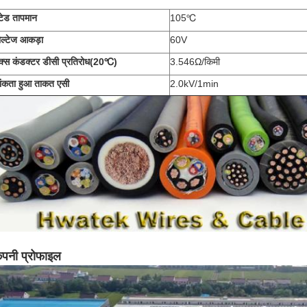
ेटेड तापमान
105
℃
ोल्टेज आकड़ा
60V
ैक्स कंडक्टर डीसी प्रतिरोध
(
20
℃)
3.546Ω/किमी
ांकता हुआ ताकत एसी
2.0kV/1min
ंपनी प्रोफाइल