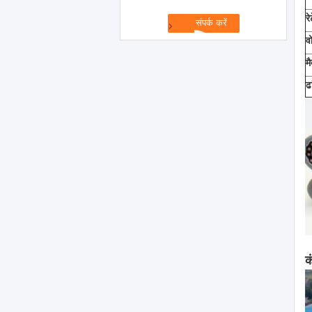
र
व
म
ढ
क