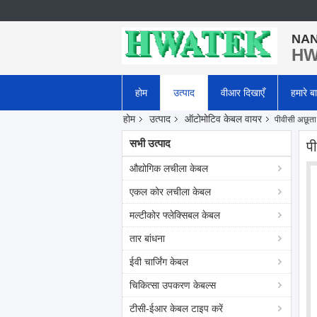
NAN
HWA
होम
उत्पाद
वीआर दिखाएँ
हमारे बार
होम
उत्पाद
ऑटोमोटिव केबल वायर
पीवीसी अछूता
सभी उत्पाद
प
औद्योगिक लचीला केबल
एकल कोर लचीला केबल
मल्टीकोर फ्लेक्सिबल केबल
तार बांधना
ईवी चार्जिंग केबल
चिकित्सा उपकरण केबल्स
टीसी-ईआर केबल टाइप करें