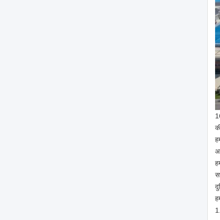
1
क
ह
आ
ह
स
दु
हम
1