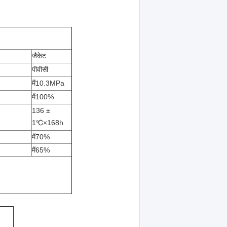
जैकेट
पीवीसी
मैं
10.3MPa
मैं
100%
136 ±
1
℃
×168h
मैं
70%
मैं
65%