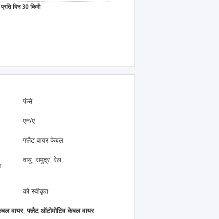
प्रति दिन 30 किमी
फंसे
एन/ए
फ्लैट वायर केबल
वायु, समुद्र, रेल
ा:
को स्वीकृत
केबल वायर
,
फ्लैट ऑटोमोटिव केबल वायर