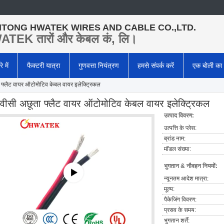
TONG HWATEK WIRES AND CABLE CO.,LTD.
TEK तारों और केबल कं, लि।
े में
फैक्टरी यात्रा
गुणवत्ता नियंत्रण
हमसे संपर्क करें
एक बोली का
 फ्लैट वायर ऑटोमोटिव केबल वायर इलेक्ट्रिकल
ीवीसी अछूता फ्लैट वायर ऑटोमोटिव केबल वायर इलेक्ट्रिकल
उत्पाद विवरण:
उत्पत्ति के प्लेस:
ब्रांड नाम:
मॉडल संख्या:
भुगतान & नौवहन नियमों:
न्यूनतम आदेश मात्रा:
मूल्य:
पैकेजिंग विवरण:
प्रसव के समय:
भुगतान शर्तें: