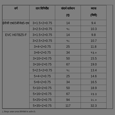
वर्ग
तार विनिर्देश
संदर्भ वर्तमान
व्यास
(ए)
(मिमी)
ईवीसी एच05बीजेड5-एफ
3×1.5+2×0.75
14
9.4
3×2.5+2×0.75
१८
10.3
EVC H07BZ5-F
3×1.5+2×0.75
14
9.8
3×2.5+2×0.75
१८
10.7
3×4+2×0.75
25
11.8
3×6+2×0.75
34
१३.०
3×10+2×0.75
50
15.5
3×16+2×0.75
67
19.0
5×2.5+2×0.75
१८
13.4
5×4+2×0.75
25
14.6
5×6+2×0.75
34
16.5
5×10+2×0.75
50
18.9
5×16+2×0.75
67
२३.३
5×25+2×0.75
94
२८.०
5×35+2×0.75
117
32.3
1. विस्तृत आयाम उत्पाद विनिर्देशों के अधीन हैं।