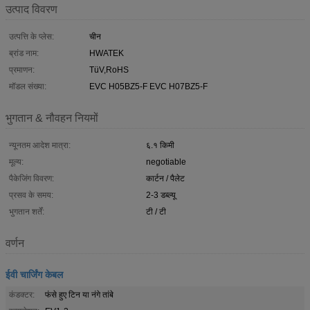
उत्पाद विवरण
उत्पत्ति के प्लेस:
चीन
ब्रांड नाम:
HWATEK
प्रमाणन:
TüV,RoHS
मॉडल संख्या:
EVC H05BZ5-F EVC H07BZ5-F
भुगतान & नौवहन नियमों
न्यूनतम आदेश मात्रा:
६.१ किमी
मूल्य:
negotiable
पैकेजिंग विवरण:
कार्टन / पैलेट
प्रसव के समय:
2-3 डब्ल्यू
भुगतान शर्तें:
टी / टी
वर्णन
ईवी चार्जिंग केबल
कंडक्टर:
फंसे हुए टिन या नंगे तांबे