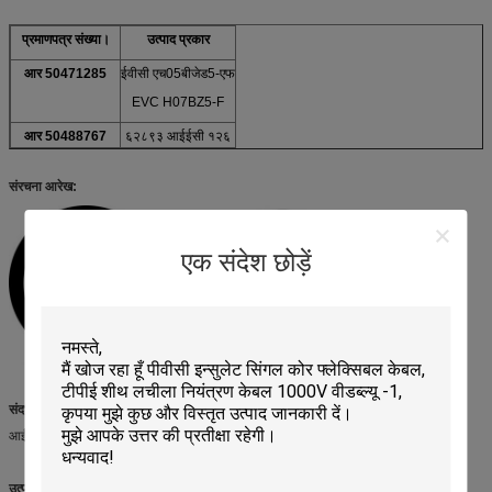
प्रमाणपत्र संख्या।
उत्पाद प्रकार
आर 50471285
ईवीसी एच05बीजेड5-एफ
EVC H07BZ5-F
आर 50488767
६२८९३ आईईसी १२६
संरचना आरेख:
एक संदेश छोड़ें
संदर्भ मानक:
EN50620: 2017
आईईसी 62893-4-1:2020
उत्पाद श्रेणी: