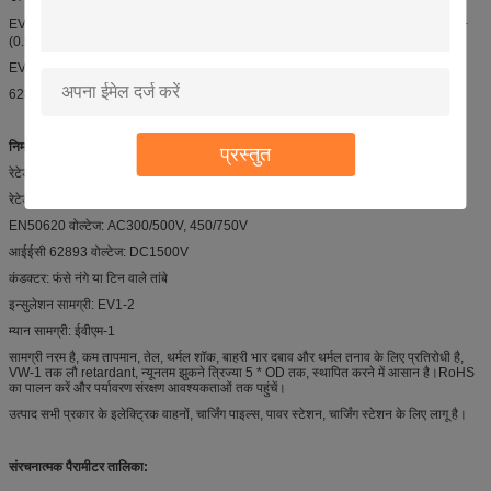
EVC H05BZ5-F(1.5-2.5,3Cores)+(0.5-1.0,0-12Cores)；EVC H07BZ5-F3*1.5+
(0.5-1.0,0-12Cores);
EVC H07BZ5-F (2.5-35,3-5 करोड़)+(0.5-1.0,0-12Cores);
62893 आईईसी 126 2*(4-150)+1*(4-95)+2*(2.5-6)+(0.5-1.0, 0-12 करोड़);
निर्माण:
प्रस्तुत
रेटेड तापमान EN50620:-35 ~ +90°C
रेटेड तापमान आईईसी 62893:-25 ~ +90 डिग्री सेल्सियस
EN50620 वोल्टेज: AC300/500V, 450/750V
आईईसी 62893 वोल्टेज: DC1500V
कंडक्टर: फंसे नंगे या टिन वाले तांबे
इन्सुलेशन सामग्री: EV1-2
म्यान सामग्री: ईवीएम-1
सामग्री नरम है, कम तापमान, तेल, थर्मल शॉक, बाहरी भार दबाव और थर्मल तनाव के लिए प्रतिरोधी है,
VW-1 तक लौ retardant, न्यूनतम झुकने त्रिज्या 5 * OD तक, स्थापित करने में आसान है।RoHS
का पालन करें और पर्यावरण संरक्षण आवश्यकताओं तक पहुंचें।
उत्पाद सभी प्रकार के इलेक्ट्रिक वाहनों, चार्जिंग पाइल्स, पावर स्टेशन, चार्जिंग स्टेशन के लिए लागू है।
संरचनात्मक पैरामीटर तालिका: