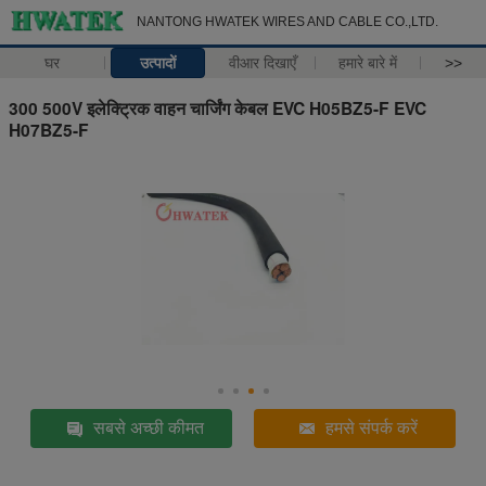
NANTONG HWATEK WIRES AND CABLE CO.,LTD.
घर
उत्पादों
वीआर दिखाएँ
हमारे बारे में
>>
300 500V इलेक्ट्रिक वाहन चार्जिंग केबल EVC H05BZ5-F EVC
H07BZ5-F
सबसे अच्छी कीमत
हमसे संपर्क करें