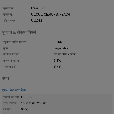
ब्रांड नाम:
HWATEK
प्रमाणन:
UL,CUL, CE,ROHS, REACH
मॉडल संख्या:
UL1032
भुगतान & नौवहन नियमों
न्यूनतम आदेश मात्रा:
6.1KM
मूल्य:
negotiable
पैकेजिंग विवरण:
गत्ते का डिब्बा / चटाई
प्रसव के समय:
2-3W
भुगतान शर्तें:
टी / टी
वर्णन
एकल कंडक्टर केबल
उत्पाद का नाम:
UL1032
रेटेड वोल्टेज:
1000 वी या 1200 वी
तापमान:
90 ℃