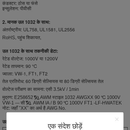
कंडक्टर: ठोस या फंसे
इन्सुलेशन: पीवीसी
2. मानक उल 1032 के साथ:
अंतर्राष्ट्रीय: UL758, UL1581, UL2556
RoHS, पहुंच शिकायत,
उल 1032 के साथ तकनीकी डेटा:
रेटेड वोल्टेज: 1000V या 1200V
रेटेड तापमान: 90 ℃
ज्वाला: VW-1, FT1, FT2
तेल प्रतिरोध: 60 डिग्री सेल्सियस या 80 डिग्री सेल्सियस तेल
वोल्टेज परीक्षण का सामना: एसी 3.5kV / 1min
मुद्रण: E258652
AWM स्टाइल 1032 AWGXX 90 ℃ 1000V
VW-1 --- सी
AWM IA / B 90 ℃ 1000V FT1 -LF-HWATEK
नोट: जहाँ "XX" का अर्थ है AWG No.
उल 1032 के साथ सुविधाएं:
एक संदेश छोड़ें