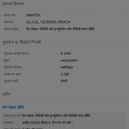
उत्पाद विवरण
ब्रांड नाम:
HWATEK
प्रमाणन:
UL,CUL, CE,ROHS, REACH
मॉडल संख्या:
चेन केबल, पीवीसी कोर इन्सुलेशन और पीवीसी म्यान खींचें
भुगतान & नौवहन नियमों
न्यूनतम आदेश मात्रा:
6.1KM
मूल्य:
negotiable
पैकेजिंग विवरण:
दफ़्ती/फूस
प्रसव के समय:
2-3W
भुगतान शर्तें:
टी/टी
वर्णन
चेन केबल खींचें
उत्पाद का नाम:
चेन केबल, पीवीसी कोर इन्सुलेशन और पीवीसी म्यान खींचें
कंडक्टर:
आईई 60228 सीएल 6, टिन या नंगे तांबे।