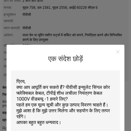
कोर की संख्या:
2 कोर और ऊपर
मानक:
यूएल 758, उल 1581, यूएल 2556, आईई 60228 सीएल 6
इन्सुलेशन
पीवीसी
सामग्री:
म्यान सामग्री:
पीवीसी
आवेदन:
पावर चेन या मूविंग मशीन पार्ट्स में सर्किट को मापने, नियंत्रित करने और विनियमित
करने के लिए उपयुक्त
वोल्ट रेटेड:
600V
तापमान:
-40 ℃ -105 ℃
एक संदेश छोड़ें
ज्योति:
VW-1, FT1, FT2, IEC60332-1-3
नि: शुल्क नमूने:
हाँ
फंसे बिजली के तार
मल्टीकोर स्क्रीनिंग केबल
हाई लाइट:
,
चेन केबल, पीवीसी कोर इन्सुलेशन और पीवीसी म्यान खींचें
निर्माण
कंडक्टर: फंसे हुए तांबा तांबा
इन्सुलेशन: पीवीसी
बाहरी शीट
: पीवीसी
मानकों:
अंतर्राष्ट्रीय: यूएल 758, उल 1581, उल 2556, आईईसी 60228 सीएल 6
RoHS, पहुंच अनुपालन,