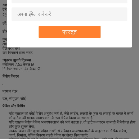
तकनीकी डेटा
रेटेड वोल्टेज:
600 वी
रेटेड तापमान: -40
℃
-105
℃
लौ:
वीडब्ल्यू -1, एफटी 1, एफटी 2, आईईसी 60332-1-3
प्रस्तुत
वोल्टेज परीक्षण का सामना: एसी 2.5kV / 1min
गुण
आईईसी 60332-1-2 और सीएसए एफटी 1 के अनुसार लौ-प्रतिरोधी
तेल प्रतिरोधी
कम चिपकने वाला सतह
न्यूनतम झुकने त्रिज्या
फ्लेक्सिंग 7,5x केबल Ø
निश्चित स्थापना 4x केबल Ø
विशेष विवरण
प्रमाण पत्र
उल, सीयूएल, सीई
पैकिंग और शिपिंग
यदि ग्राहक को कोई विशेष अनुरोध नहीं है, जैसे कार्टन, लकड़ी के फूस या लकड़ी के मामले में कार्गो
को ह्वाटेक की मानक आवश्यकता के रूप में पैक किया जा सकता है;
यदि ग्राहक विशेष पैकिंग आवश्यकताओं को आगे बढ़ाता है, तो ह्वाटेक कस्टम सामग्री में विशेषज्ञ होगा
और कुछ शुल्क लेगा;
आकार, वजन और सुरक्षा सहित सख्ती से परिवहन आवश्यकताओं के अनुसार कार्गो पैक करेगा;
कार्गो, निर्माता, पैकिंग विवरण बाहरी पैकिंग पर लेबल किए जाएंगे;