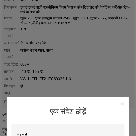
विधानसभा:
टुकड़े टुकड़े वाली एल्यूमीनियम फिल्म के साथ कोर ट्रिपलेट को नियंत्रित करें और टिन-
तांबे के तारों की
मानक:
यूएल 758 यूएल एडब्लूएम स्टाइल 2586, यूएल 1581, यूएल 2556, आईईसी 60228
सीएल 5, वीडीई 0207/0250/02 9 5
इन्सुलेशन
TPE
सामग्री:
ढाल सामग्री:
टिनड-तांबा ब्राइडिंग
म्यान
पीवीसी बाहरी म्यान, नारंगी
सामग्री:
वोल्ट रेटेड:
600V
तापमान:
-40 ℃ -105 ℃
ज्योति:
VW-1, FT1, FT2, IEC60332-1-3
नि: शुल्क
हाँ
नमूने:
सर्वो मोटर एक्सटेंशन केबल
मोटर प्रतिक्रिया केबल
हाई लाइट:
,
एक संदेश छोड़ें
एसीसी में सर्वो केबल्स।
एसईडब्ल्यू ® मानक, कम क्षमता के लिए
निर्माण
कंडक्टर
: फंसे, नंगे तांबे
मैं
nsulation
: टीपीई