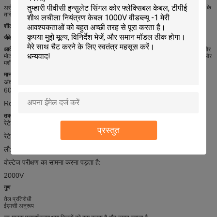
असेंबली: टुकड़े टुकड़े वाली एल्यूमीनियम फिल्म के साथ कोर ट्रिपलेट को नियंत्रित करें और टिन-तांबे के
तारों की एक परत कोर को छोटी लंबाई में घुमाएं
शील्ड या ब्राइड
: टिनड-तांबा ब्राइडिंग
जैकेट:
पीवीसी बाहरी म्यान, नारंगी
आवेदन
: एसईडब्ल्यू सर्वो मोटर कनेक्ट करने के लिए विशेष रूप से डिज़ाइन किया गया सर्वो नियंत्रक और
मोटर के बीच केबल कनेक्ट करना स्थैतिक और कभी-कभी लचीली उपयोग के लिए औद्योगिक मशीनरी और
मशीन टूल्स प्लांट इंजीनियरिंग
मानक
अंतर्राष्ट्रीय:
यूएल 758 एडब्लूएम स्टाइल 2586, यूएल 1581, यूएल 2556, आईईसी
60228 सीएल 5, वीडीई0281, एसईडब्ल्यू® मानक
RoHS, पहुंच अनुपालन,
तकनीकी डेटा
रेटेड वोल्टेज: 600V
प्रस्तुत
रेटेड तापमान: -40
℃
-105
℃
लौ: वीडब्ल्यू -1, एफटी 1, एफटी 2,
आईईसी 60332-1-3
वोल्टेज परीक्षण का सामना करना पड़ता है:
2000V
गुण
तेल प्रतिरोधी
ईएमसी अनुरूप