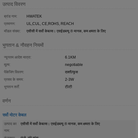
उत्पाद विवरण
ब्रांड नाम:
HWATEK
प्रमाणन:
UL,CUL, CE,ROHS, REACH
मॉडल संख्या:
एसीसी में सर्वो केबल्स। एसईडब्ल्यू ® मानक, कम क्षमता के लिए
भुगतान & नौवहन नियमों
न्यूनतम आदेश मात्रा:
6.1KM
मूल्य:
negotiable
पैकेजिंग विवरण:
दफ़्ती/फूस
प्रसव के समय:
2-3W
भुगतान शर्तें:
टी/टी
वर्णन
सर्वो मोटर केबल
उत्पाद का
एसीसी में सर्वो केबल्स। एसईडब्ल्यू ® मानक, कम क्षमता के लिए
नाम:
कंडक्टर:
फंसे, नंगे तांबा