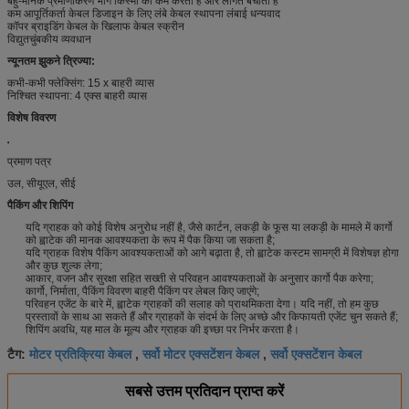
बहु-मानक प्रमाणीकरण भाग किस्मों को कम करता है और लागत बचाता है
कम आपूर्तिकर्ता केबल डिजाइन के लिए लंबे केबल स्थापना लंबाई धन्यवाद
कॉपर ब्राइडिंग केबल के खिलाफ केबल स्क्रीन
विद्युतचुंबकीय व्यवधान
न्यूनतम झुकने त्रिज्या:
कभी-कभी फ्लेक्सिंग: 15 x बाहरी व्यास
निश्चित स्थापना: 4 एक्स बाहरी व्यास
विशेष विवरण
प्रमाण पत्र
उल, सीयूएल, सीई
पैकिंग और शिपिंग
यदि ग्राहक को कोई विशेष अनुरोध नहीं है, जैसे कार्टन, लकड़ी के फूस या लकड़ी के मामले में कार्गो
को ह्वाटेक की मानक आवश्यकता के रूप में पैक किया जा सकता है;
यदि ग्राहक विशेष पैकिंग आवश्यकताओं को आगे बढ़ाता है, तो ह्वाटेक कस्टम सामग्री में विशेषज्ञ होगा
और कुछ शुल्क लेगा;
आकार, वजन और सुरक्षा सहित सख्ती से परिवहन आवश्यकताओं के अनुसार कार्गो पैक करेगा;
कार्गो, निर्माता, पैकिंग विवरण बाहरी पैकिंग पर लेबल किए जाएंगे;
परिवहन एजेंट के बारे में, ह्वाटेक ग्राहकों की सलाह को प्राथमिकता देगा। यदि नहीं, तो हम कुछ
प्रस्तावों के साथ आ सकते हैं और ग्राहकों के संदर्भ के लिए अच्छे और किफायती एजेंट चुन सकते हैं;
शिपिंग अवधि, यह माल के मूल्य और ग्राहक की इच्छा पर निर्भर करता है।
मोटर प्रतिक्रिया केबल
सर्वो मोटर एक्सटेंशन केबल
सर्वो एक्सटेंशन केबल
टैग:
,
,
सबसे उत्तम प्रतिदान प्राप्त करें