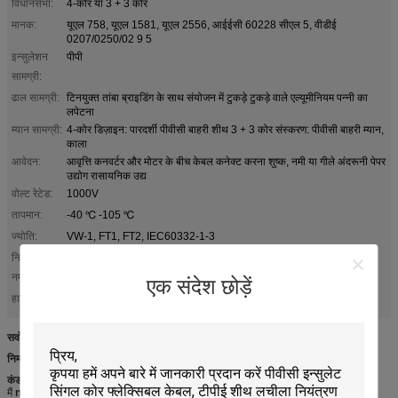
विधानसभा:
4-कोर या 3 + 3 कोर
मानक:
यूएल 758, यूएल 1581, यूएल 2556, आईईसी 60228 सीएल 5, वीडीई
0207/0250/02 9 5
इन्सुलेशन
पीपी
सामग्री:
ढाल सामग्री:
टिनयुक्त तांबा ब्राइडिंग के साथ संयोजन में टुकड़े टुकड़े वाले एल्यूमीनियम पन्नी का
लपेटना
म्यान सामग्री:
4-कोर डिज़ाइन: पारदर्शी पीवीसी बाहरी शीथ 3 + 3 कोर संस्करण: पीवीसी बाहरी म्यान,
काला
आवेदन:
आवृत्ति कनवर्टर और मोटर के बीच केबल कनेक्ट करना शुष्क, नमी या गीले अंदरूनी पेपर
उद्योग रासायनिक उद्य
वोल्ट रेटेड:
1000V
तापमान:
-40 ℃ -105 ℃
ज्योति:
VW-1, FT1, FT2, IEC60332-1-3
नि: शुल्क
हाँ
नमूने:
एक संदेश छोड़ें
सर्वो मोटर एक्सटेंशन केबल
मोटर प्रतिक्रिया केबल
हाई लाइट:
,
सर्वो केबल्स, ईएमसी-अनुकूलित मोटर केबल, कम क्षमता, डबल स्क्रीन, प्रमाणित
निर्माण
कंडक्टर
: फंसे, नंगे तांबे
मैं
nsulation
: पीपी