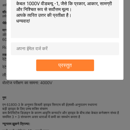
असेंबली: टिनयुक्त तांबा ब्राइडिंग के साथ संयोजन में टुकड़े टुकड़े वाले एल्यूमीनियम पन्नी का लपेटना
शील्ड या ब्राइड
: टिनयुक्त तांबा ब्राइडिंग के साथ संयोजन में टुकड़े टुकड़े वाले एल्यूमीनियम पन्नी का
लपेटना
जैकेट:
4-कोर डिज़ाइन: पारदर्शी पीवीसी बाहरी शीथ 3 + 3 कोर संस्करण: पीवीसी बाहरी म्यान, काला
मानक
अंतर्राष्ट्रीय:
यूएल 758 एडब्लूएम स्टाइल 2586, यूएल 1581, यूएल 2556, आईईसी
60228 सीएल 5, वीडीई0281, SIEMENS® मानक 6 एफएक्स 5008
RoHS, पहुंच अनुपालन,
तकनीकी डेटा
रेटेड वोल्टेज: सिग्नल केबल्स: 30 वी; पावर कोर: यू 0 / यू 600/1000 वी
प्रस्तुत
रेटेड तापमान: -40 ℃ -105 ℃
लौ: वीडब्ल्यू -1, एफटी 1, एफटी 2, आईईसी 60332-1-3
वोल्टेज परीक्षण का सामना: 4000V
गुण
एन 61800-3 के अनुरूप बिजली ड्राइव सिस्टम की ईएमसी-अनुपालन स्थापना
बड़ी ड्राइव के लिए उच्च शक्ति संचरण
कम कैपेसिटेंस डिज़ाइन के कारण आवृत्ति कनवर्टर और ड्राइव के बीच लंबा केबल कनेक्शन संभव है
सममित 3 + 3 संस्करण असर धाराओं में कमी का समर्थन करता है
न्यूनतम झुकने त्रिज्या: