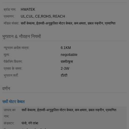
ब्रांड नाम:
HWATEK
प्रमाणन:
UL,CUL, CE,ROHS, REACH
मॉडल संख्या:
सर्वो केबल्स, ईएमसी-अनुकूलित मोटर केबल, कम क्षमता, डबल स्क्रीन, प्रमाणित
भुगतान & नौवहन नियमों
न्यूनतम आदेश मात्रा:
6.1KM
मूल्य:
negotiable
पैकेजिंग विवरण:
दफ़्ती/फूस
प्रसव के समय:
2-3W
भुगतान शर्तें:
टी/टी
वर्णन
सर्वो मोटर केबल
उत्पाद का
सर्वो केबल्स, ईएमसी-अनुकूलित मोटर केबल, कम क्षमता, डबल स्क्रीन, प्रमाणित
नाम:
कंडक्टर:
फंसे, नंगे तांबा