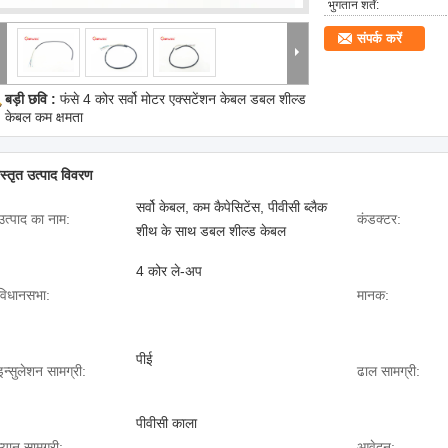
भुगतान शर्तें:
संपर्क करें
बड़ी छवि :
फंसे 4 कोर सर्वो मोटर एक्सटेंशन केबल डबल शील्ड
केबल कम क्षमता
िस्तृत उत्पाद विवरण
सर्वो केबल, कम कैपेसिटेंस, पीवीसी ब्लैक
उत्पाद का नाम:
कंडक्टर:
शीथ के साथ डबल शील्ड केबल
4 कोर ले-अप
विधानसभा:
मानक:
पीई
इन्सुलेशन सामग्री:
ढाल सामग्री:
पीवीसी काला
म्यान सामग्री:
आवेदन: