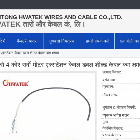
TONG HWATEK WIRES AND CABLE CO.,LTD.
TEK तारों और केबल कं, लि।
े में
फैक्टरी यात्रा
गुणवत्ता नियंत्रण
हमसे संपर्क करें
एक बोली का
टर एक्सटेंशन केबल डबल शील्ड केबल कम क्षमता
ंसे 4 कोर सर्वो मोटर एक्सटेंशन केबल डबल शील्ड केबल कम क्षम
उत्पाद विवरण:
ब्रांड नाम:
प्रमाणन:
मॉडल संख्या:
भुगतान & नौवहन नियमों:
न्यूनतम आदेश मात्रा:
मूल्य:
पैकेजिंग विवरण:
प्रसव के समय: