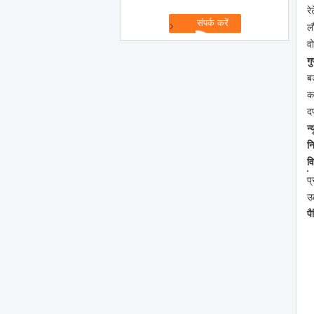
र
ल
व
ग
ब
क
द
न्
न
व
प
उ
प