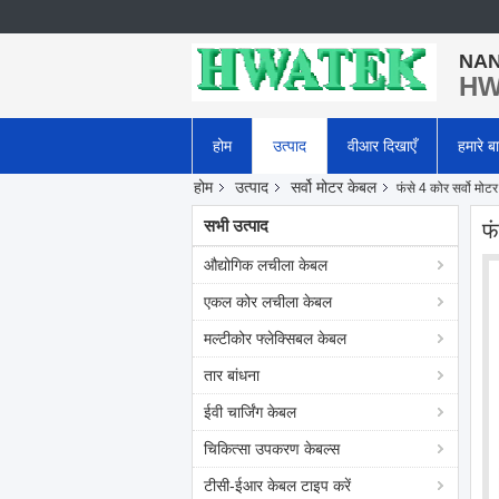
NAN
HWA
होम
उत्पाद
वीआर दिखाएँ
हमारे बार
होम
उत्पाद
सर्वो मोटर केबल
फंसे 4 कोर सर्वो मो
सभी उत्पाद
फ
औद्योगिक लचीला केबल
एकल कोर लचीला केबल
मल्टीकोर फ्लेक्सिबल केबल
तार बांधना
ईवी चार्जिंग केबल
चिकित्सा उपकरण केबल्स
टीसी-ईआर केबल टाइप करें