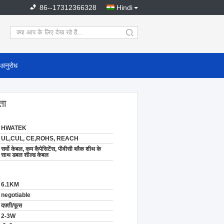
86--17312366328
Hindi
search
 अनुरोध
ता
HWATEK
UL,CUL, CE,ROHS, REACH
सर्वो केबल, कम कैपेसिटेंस, पीवीसी ब्लैक शीथ के
साथ डबल शील्ड केबल
6.1KM
negotiable
दफ़्ती/फूस
2-3W