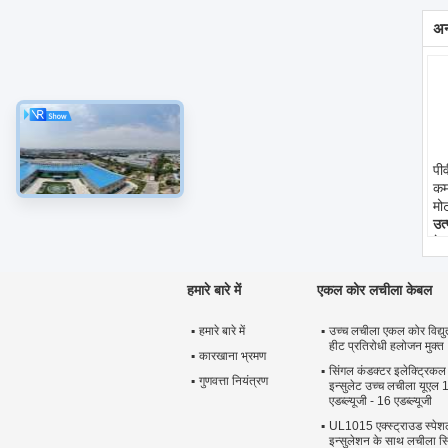
अन्
पीव
कम 
मो
उत
के
कैप
पी
हमारे बारे में
एकल कोर लचीला केबल
कं
वि
हमारे बारे में
उच्च लचीला एकल कोर विद्यु
या
हीट प्रतिरोधी हलोजन मुक्त
से 
कारखाना भ्रमण
जोड
सिंगल कंडक्टर इलेक्ट्रिकल
गुणवत्ता नियंत्रण
एक
इन्सुलेट उच्च लचीला यूएल
एडब्ल्यूजी - 16 एडब्ल्यूजी
मा
एड
UL1015 एक्स्ट्राउड स्पेश
यू
इन्सुलेशन के साथ लचीला स