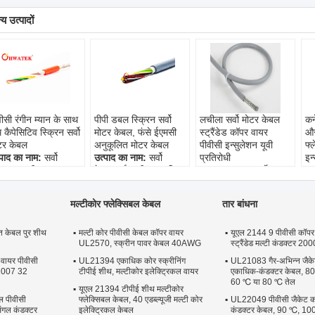
य उत्पादों
ीसी रंगीन म्यान के साथ
पीपी डबल स्क्रिन सर्वो
लचीला सर्वो मोटर केबल
कने
कैपेसिटिव स्क्रिन सर्वो
मोटर केबल, फंसे ईएमसी
स्ट्रैंडेड कॉपर वायर
और
टर केबल
अनुकूलित मोटर केबल
पीवीसी इन्सुलेशन यूवी
फ्
्पाद का नाम:
सर्वो
उत्पाद का नाम:
सर्वो
प्रतिरोधी
इन
बल्स, स्क्रीन, कम
केबल्स, ईएमसी-अनुकूलित
उत्पाद का नाम:
सर्वो
उत
ेसिटिव, तेल प्रतिरोधी,
मोटर केबल, कम क्षमता,
केबल, मीटर अंकन,
सर
वीसी नारंगी शीथ
डबल स्क्रीन, प्रमाणित
लचीला, यूवी प्रतिरोधी,
® 
मल्टीकोर फ्लेक्सिबल केबल
तार बांधना
डक्टर:
फंसे, नंगे तांबा
कंडक्टर:
फंसे, नंगे तांबा
पीवीसी ग्रे जैकेट।
लि
धानसभा:
पावर कोर बिना
विधानसभा:
4-कोर या 3 +
कंडक्टर:
फंसे, नंगे तांबा
कं
त केबल पुर शीथ
 एक या दो व्यक्तिगत रूप
मल्टी कोर पीवीसी केबल कॉपर वायर
3 कोर
विधानसभा:
यूएल 2144 9 पीवीसी कॉपर
लगातार छापे
वि
UL2570, स्क्रीन पावर केबल 40AWG
स्ट्रैंडेड मल्टी कंडक्टर 2000
संरक्षित नियंत्रण कोर
मानक:
यूएल 758, यूएल
संख्या के साथ 0.5 मिमी²
वा
़े के साथ छोटी लंबाई में
1581, यूएल 2556,
काले से रंग जोड़े 0.34
सा
 वायर पीवीसी
UL21394 एकाधिक कोर स्क्रीनिंग
UL21083 गैर-अभिन्न जैक
 साथ
आईईसी 60228 सीएल 5,
मिमी², रंग कोडित
नि
 1007 32
टीपीई शीथ, मल्टीकोर इलेक्ट्रिकल वायर
एकाधिक-कंडक्टर केबल, 80 ℃
60 ℃ या 80 ℃ तेल
नक:
यूएल 758 यूएल
वीडीई 0207/0250/02
मानक:
यूएल 758, उल
तां
यूएल 21394 टीपीई शीथ मल्टीकोर
ब्लूएम स्टाइल 2586,
9 5
1581, यूएल 2556,
म
ल पीवीसी
फ्लेक्सिबल केबल, 40 एडब्ल्यूजी मल्टी कोर
UL22049 पीवीसी जैकेट 
एल 1581, यूएल 2556,
आईईसी 60228 सीएल 5,
एड
िंगल कंडक्टर
इलेक्ट्रिकल केबल
कंडक्टर केबल, 90 ℃, 1000