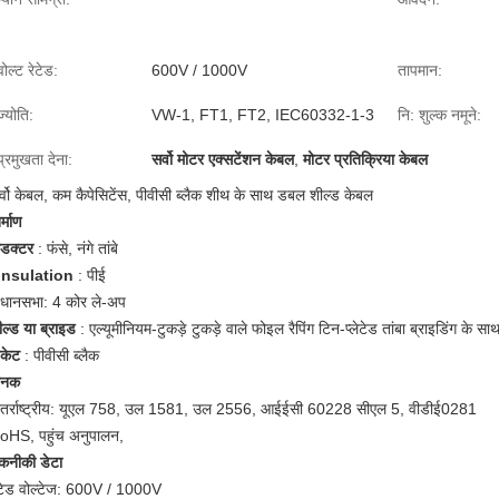
वोल्ट रेटेड:
600V / 1000V
तापमान:
ज्योति:
VW-1, FT1, FT2, IEC60332-1-3
नि: शुल्क नमूने:
प्रमुखता देना:
सर्वो मोटर एक्सटेंशन केबल
,
मोटर प्रतिक्रिया केबल
र्वो केबल, कम कैपेसिटेंस, पीवीसी ब्लैक शीथ के साथ डबल शील्ड केबल
र्माण
ंडक्टर
: फंसे, नंगे तांबे
ं
nsulation
: पीई
िधानसभा: 4 कोर ले-अप
ील्ड या ब्राइड
: एल्यूमीनियम-टुकड़े टुकड़े वाले फोइल रैपिंग टिन-प्लेटेड तांबा ब्राइडिंग के साथ
ैकेट
: पीवीसी ब्लैक
ानक
तर्राष्ट्रीय:
यूएल 758, उल 1581, उल 2556, आईईसी 60228 सीएल 5, वीडीई0281
oHS, पहुंच अनुपालन,
कनीकी डेटा
ेटेड वोल्टेज: 600V /
1000V