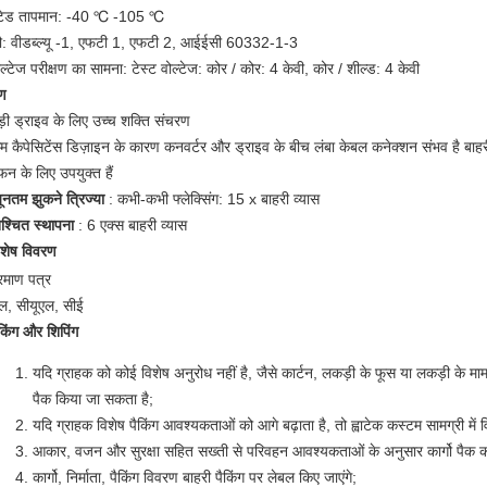
ेटेड तापमान: -40
℃
-105
℃
ौ: वीडब्ल्यू -1, एफटी 1, एफटी 2,
आईईसी 60332-1-3
ोल्टेज परीक्षण का सामना: टेस्ट वोल्टेज: कोर / कोर: 4 केवी, कोर / शील्ड: 4 केवी
ुण
ड़ी ड्राइव के लिए उच्च शक्ति संचरण
म कैपेसिटेंस डिज़ाइन के कारण कनवर्टर और ड्राइव के बीच लंबा केबल कनेक्शन संभव है बाहर
फन के लिए उपयुक्त हैं
यूनतम झुकने त्रिज्या
: कभी-कभी फ्लेक्सिंग: 15 x बाहरी व्यास
िश्चित स्थापना
: 6 एक्स बाहरी व्यास
िशेष विवरण
्रमाण पत्र
ल, सीयूएल, सीई
ैकिंग और शिपिंग
यदि ग्राहक को कोई विशेष अनुरोध नहीं है, जैसे कार्टन, लकड़ी के फूस या लकड़ी के मामले
पैक किया जा सकता है;
यदि ग्राहक विशेष पैकिंग आवश्यकताओं को आगे बढ़ाता है, तो ह्वाटेक कस्टम सामग्री में व
आकार, वजन और सुरक्षा सहित सख्ती से परिवहन आवश्यकताओं के अनुसार कार्गो पैक क
कार्गो, निर्माता, पैकिंग विवरण बाहरी पैकिंग पर लेबल किए जाएंगे;