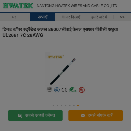
NANTONG HWATEK WIRES AND CABLE CO.,LTD.
घर
उत्पादों
वीआर दिखाएँ
हमारे बारे में
>>
टिनड कॉपर स्ट्रैंडेड अल्फा 86007सीवाई केबल एसआर पीवीसी अछूता
UL2661 7C 28AWG
सबसे अच्छी कीमत
हमसे संपर्क करें