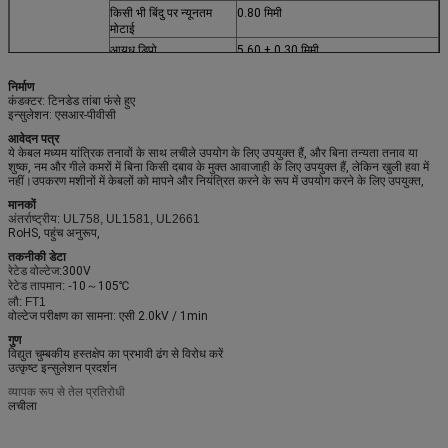
किसी भी बिंदु पर न्यूनतम
0.80 मिमी
मोटाई
आयुध डिपो
5.60 ± 0.30 मिमी
निर्माण
कंडक्टर: टिनडेड तांबा फंसे हुए
इन्सुलेशन: एसआर-पीवीसी
आवेदन पत्र
ये केबल मध्यम यांत्रिक तनावों के साथ लचीले उपयोग के लिए उपयुक्त हैं, और बिना तन्यता तनाव या
शुष्क, नम और गीले कमरों में बिना किसी दबाव के मुक्त आवाजाही के लिए उपयुक्त हैं, लेकिन खुली हवा में
नहीं।उपकरण मशीनों में केबलों को मापने और नियंत्रित करने के रूप में उपयोग करने के लिए उपयुक्त,
मानकों
अंतर्राष्ट्रीय: UL758, UL1581, UL2661
RoHS, पहुंच अनुरूप,
तकनीकी डेटा
रेटेड वोल्टेज:
300V
रेटेड तापमान: -
10～105℃
लौ: FT1
वोल्टेज परीक्षण का सामना: एसी 2.0kV / 1min
गुण
विद्युत चुम्बकीय हस्तक्षेप का प्रभावी ढंग से विरोध करें
उत्कृष्ट इन्सुलेशन प्रदर्शन
व्यापक रूप से तेल प्रतिरोधी
लचीला