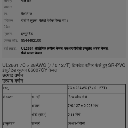
सामग्री
गोल तार
आकार:
रंग:
वैकल्पिक
परिवहन
रीलों में लुढ़का, पैलेटों में पैक किया गया।
पैकेज:
प्रकार:
इन्सुलेटेड
एचएस कोड:
8544492100
UL2661 औद्योगिक लचीला केबल
एसआर पीवीसी इन्सुलेट अल्फा केबल
हाई लाइट:
,
,
फंसे अल्फा केबल
UL2661 7C × 28AWG (7 / 0.127T) टिनडेड कॉपर फंसे हुए SR-PVC
इंसुलेटेड अल्फा 86007CY केबल
उत्पाद वर्णन
उत्पाद वर्णन
वस्तु
7C × 28AWG (7 / 0.127T)
कंडक्टर
सामग्री
टिन्ड कॉपर फंसे
आकार
7/0.127 ± 0.008 मिमी
ओडी (संदर्भ)
0.38 मिमी
इन्सुलेशन
सामग्री
एसआर-पीवीसी