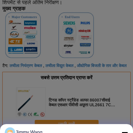
शिपमेंट से पहले अंतिम निरीक्षण।
मुख्य ग्राहक
लचीला नियंत्रण केबल
लचीला विद्युत केबल
औद्योगिक बिजली के तार और केबल
टैग:
,
,
सबसे उत्तम प्रतिदान प्राप्त करें
टिनड कॉपर स्ट्रैंडेड अल्फा 86007सीवाई
केबल एसआर पीवीसी अछूता UL2661 7C
28AWG
जारी रखें
Jimmy Wang