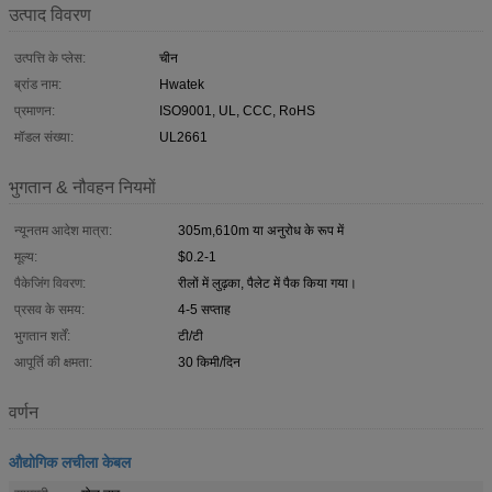
उत्पाद विवरण
उत्पत्ति के प्लेस:
चीन
ब्रांड नाम:
Hwatek
प्रमाणन:
ISO9001, UL, CCC, RoHS
मॉडल संख्या:
UL2661
भुगतान & नौवहन नियमों
न्यूनतम आदेश मात्रा:
305m,610m या अनुरोध के रूप में
मूल्य:
$0.2-1
पैकेजिंग विवरण:
रीलों में लुढ़का, पैलेट में पैक किया गया।
प्रसव के समय:
4-5 सप्ताह
भुगतान शर्तें:
टी/टी
आपूर्ति की क्षमता:
30 किमी/दिन
वर्णन
औद्योगिक लचीला केबल