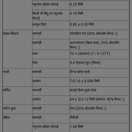
न्यूनतम औसत मोटाई
0.23 मिमी
किसी भी बिंदु पर न्यूनतम
0.18 मिमी
मोटाई
आयुध डिपो
0.85 ± 0.05 मिमी
केबल बिछाने
सामग्री
नॉनवॉवन टेप (25% ओवरलैप मिनट।)
सामग्री
अल-मायलर (चेहरा बाहर, 25% ओवरलैप
मिनट।)
सभा
7C × 28AWG (7 / 0.127T)
पिच
9.6 ट्विस्ट/फुट (मिनट)
नाली
सामग्री
टिन्ड कॉपर फंसे
आकार
7/0.16 ± 0.008 मिमी
सर्पिल
सामग्री
कलई किया हुआ तांबा
आकार
64 ± 3/0.12 मिमी (कवरेज: 90% मिनट।)
लपेटा हुआ
सामग्री
पेपर (25% ओवरलैप मिनट।)
जैकेट
सामग्री
पीवीसी
न्यूनतम औसत मोटाई
1.00 मिमी