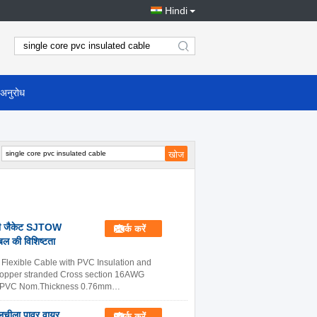
Hindi
search
 अनुरोध
सी जैकेट SJTOW
संपर्क करें
थ नंगे कॉपर स्ट्रैंड इंडस्ट्रियल फ्लेक्सिबल केबल केबल की विशिष्टता
lexible Cable with PVC Insulation and
copper stranded Cross section 16AWG
on PVC Nom.Thickness 0.76mm
 पढ़ें
चीला पावर वायर
संपर्क करें