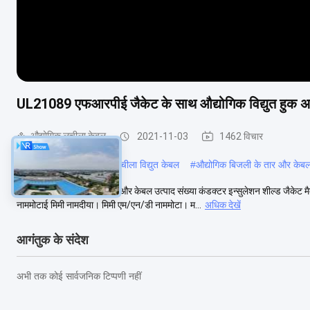
UL21089 एफआरपीई जैकेट के साथ औद्योगिक विद्युत हुक 
औद्योगिक लचीला केबल
2021-11-03
1462 विचार
#
लचीला नियंत्रण केबल
#
लचीला विद्युत केबल
#
औद्योगिक बिजली के तार और केब
UL21089 विद्युत हुक अप तार और केबल उत्पाद संख्या कंडक्टर इन्सुलेशन शील्ड जैकेट 
नाममोटाई मिमी नामदीया। मिमी एम/एन/डी नाममोटा। म...
अधिक देखें
आगंतुक के संदेश
अभी तक कोई सार्वजनिक टिप्पणी नहीं