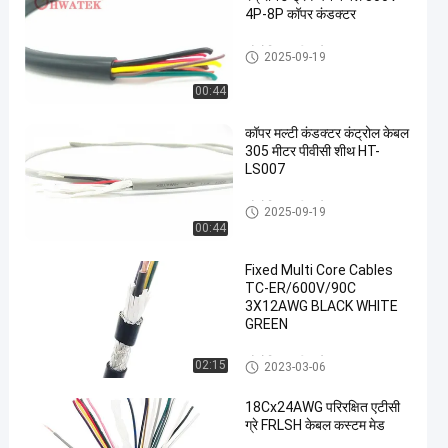
4P-8P कॉपर कंडक्टर
औद्योगिक लचीला केबल
2025-09-19
00:44
कॉपर मल्टी कंडक्टर कंट्रोल केबल
305 मीटर पीवीसी शीथ HT-
LS007
औद्योगिक लचीला केबल
2025-09-19
00:44
Fixed Multi Core Cables
TC-ER/600V/90C
3X12AWG BLACK WHITE
GREEN
औद्योगिक लचीला केबल
02:15
2023-03-06
18Cx24AWG परिरक्षित एटीसी
ग्रे FRLSH केबल कस्टम मेड