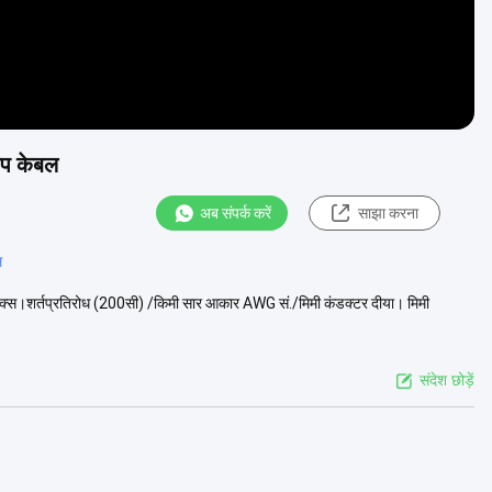
अप केबल
अब संपर्क करें
साझा करना
ल
मैक्स।शर्तप्रतिरोध (200सी) /किमी सार आकार AWG सं./मिमी कंडक्टर दीया। मिमी
संदेश छोड़ें